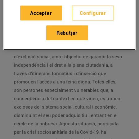
Aquest passat mes de març i abril,
els clients de
Bonpreu i Esclat van realitzar
368.246
donacions que
Acceptar
Configurar
han fet possible recaptar 63.242€ per a La Fundació
Ared, a través de l’Arrodoniment Solidari de Worldcoo.
Rebutjar
L’import recaptat es destinarà a la inserció
sociolaboral de dones en situació d’alt risc
d’exclusió social, amb l’objectiu de garantir la seva
independència i el dret a la plena ciutadania, a
través d’itineraris formatius i d’inserció que
promouen l’accés a una feina digna. Totes elles,
són persones especialment vulnerables que, a
conseqüència del context en què viuen, es troben
excloses del sistema social, cultural i econòmic,
disminuint el seu poder adquisitiu i entrant en el
cercle de la pobresa. Aquesta situació, agreujada
per la crisi sociosanitària de la Covid-19, ha