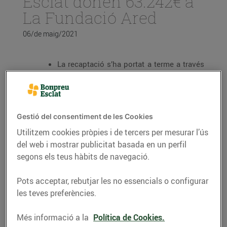
Esclat donen 63.242€ a
La Fundació Ared
06/de maig/2021
La recaptació s’ha portat a terme a través
de l’Arrodoniment Solidari als
establiments del Grup Bon Preu i s’han
realitzat 246 donacions.
Gestió del consentiment de les Cookies
L’import va destinat al programa de la
Utilitzem cookies pròpies i de tercers per mesurar l’ús
Fundació Ared destinat a dones en
situació de risc o exclusió social.
del web i mostrar publicitat basada en un perfil
segons els teus hàbits de navegació.
Des de febrer de 2019, Bon Preu ha
Pots acceptar, rebutjar les no essencials o configurar
col·laborat amb més de 26 associacions i
ha recaptat més d’1,5 milions d’euros a
les teves preferències.
través d’aquesta iniciativa solidària.
Més informació a la
Política de Cookies.