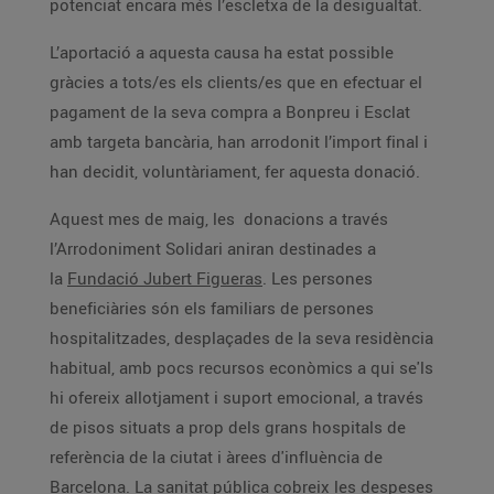
potenciat encara més l’escletxa de la desigualtat.
L’aportació a aquesta causa ha estat possible
gràcies a tots/es els clients/es que en efectuar el
pagament de la seva compra a Bonpreu i Esclat
amb targeta bancària, han arrodonit l’import final i
han decidit, voluntàriament, fer aquesta donació.
Aquest mes de maig, les donacions a través
l’Arrodoniment Solidari aniran destinades a
la
Fundació Jubert Figueras
. Les persones
beneficiàries són els familiars de persones
hospitalitzades, desplaçades de la seva residència
habitual, amb pocs recursos econòmics a qui se'ls
hi ofereix allotjament i suport emocional, a través
de pisos situats a prop dels grans hospitals de
referència de la ciutat i àrees d'influència de
Barcelona. La sanitat pública cobreix les despeses