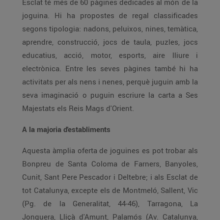
Esclat té més de 60 pàgines dedicades al món de la
joguina. Hi ha propostes de regal classificades
segons tipologia: nadons, peluixos, nines, temàtica,
aprendre, construcció, jocs de taula, puzles, jocs
educatius, acció, motor, esports, aire lliure i
electrònica. Entre les seves pàgines també hi ha
activitats per als nens i nenes, perquè juguin amb la
seva imaginació o puguin escriure la carta a Ses
Majestats els Reis Mags d'Orient.
A la majoria d'establiments
Aquesta àmplia oferta de joguines es pot trobar als
Bonpreu de Santa Coloma de Farners, Banyoles,
Cunit, Sant Pere Pescador i Deltebre; i als Esclat de
tot Catalunya, excepte els de Montmeló, Sallent, Vic
(Pg. de la Generalitat, 44-46), Tarragona, La
Jonquera, Lliçà d'Amunt, Palamós (Av. Catalunya,