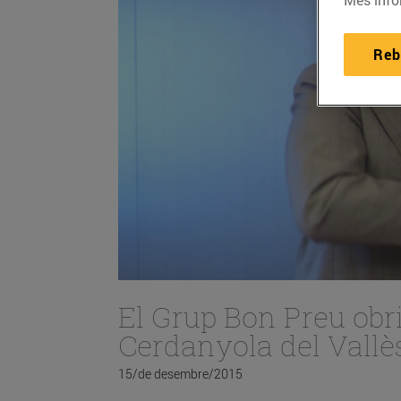
Reb
El Grup Bon Preu obr
Cerdanyola del Vallè
15/de desembre/2015