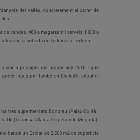
danyola del Vallès, concretament al carrer de
llès.
la de vendes, 460 a magatzem i serveis, i 838 a
rrani, la coberta de l'edifici i a l'exterior.
niciar a principis del proper any 2016 i que
 poder inaugurar també un EsclatOil situat al
 ha tres supermercats Bonpreu (Palau-Solità i
latOil (Terrassa i Santa Perpètua de Mogoda).
'una banda un Esclat de 2.500 m2 de superfície