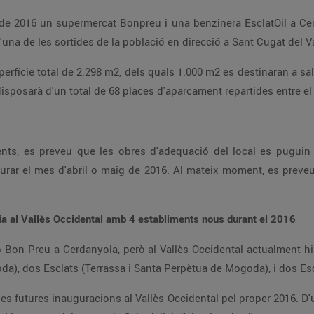
de 2016 un supermercat Bonpreu i una benzinera EsclatOil a Cer
d'una de les sortides de la població en direcció a Sant Cugat del Va
perfície total de 2.298 m2, dels quals 1.000 m2 es destinaran a sa
posarà d'un total de 68 places d'aparcament repartides entre el sote
nts, es preveu que les obres d'adequació del local es puguin i
rar el mes d'abril o maig de 2016. Al mateix moment, es preveu
ia al Vallès Occidental amb 4 establiments nous durant el 2016
 Bon Preu a Cerdanyola, però al Vallès Occidental actualment hi
a), dos Esclats (Terrassa i Santa Perpètua de Mogoda), i dos Esc
es futures inauguracions al Vallès Occidental pel proper 2016. D