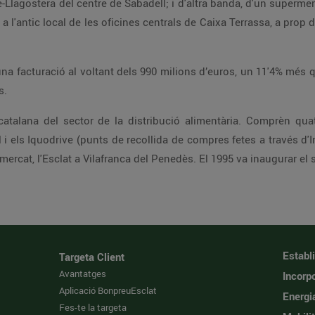
re-Llagostera del centre de Sabadell; i d'altra banda, d'un super
, a l'antic local de les oficines centrals de Caixa Terrassa, a prop 
a facturació al voltant dels 990 milions d’euros, un 11'4% més qu
s.
atalana del sector de la distribució alimentària. Comprèn qua
i els Iquodrive (punts de recollida de compres fetes a través d'In
mercat, l'Esclat a Vilafranca del Penedès. El 1995 va inaugurar el s
Establ
Targeta Client
Avantatges
Incorpo
Aplicació BonpreuEsclat
Energi
Fes-te la targeta