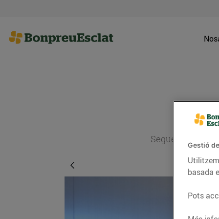
Nosa
Segueix l'actual
Gestió de
Utilitzem
basada e
Pots acce
Més info