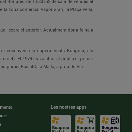
mercat Bonpreu de 1.580 m2 de sala de vendes al
de la zona comercial Vapor Gran, la Plaça Vella,
e l'exercici anterior. Actualment dóna feina a
tre ensenyes: els supermercats Bonpreu, els
ternet). El 1974 es va obrir al públic el primer
eu primer EsclatOil a Malla, a prop de Vic.
Les nostres apps
iments
ra't
a