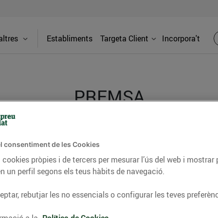
ltres
Establiments
Targeta Client
Incorpora't
PREMSA
itat dels supermercats Bonpreu i Esclat a través de la
l consentiment de les Cookies
 cookies pròpies i de tercers per mesurar l’ús del web i mostrar 
n un perfil segons els teus hàbits de navegació.
ptar, rebutjar les no essencials o configurar les teves preferènc
rmació a la
Política de Cookies.