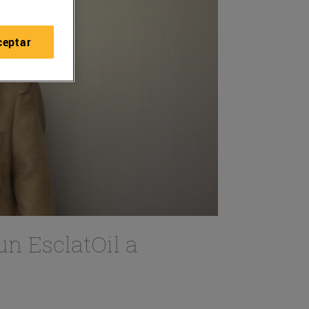
ceptar
un EsclatOil a