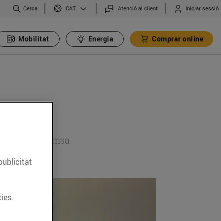
Cerca
Atenció al client
Iniciar sessió
CAT
Mobilitat
Energia
Comprar online
 secció de premsa
publicitat
ies.