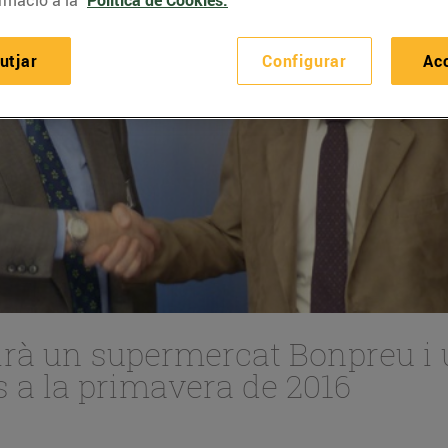
utjar
Configurar
Ac
irà un supermercat Bonpreu i 
s a la primavera de 2016