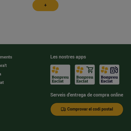
+
Les nostres apps
iments
ra't
a
at
Serveis d'entrega de compra online
Comprovar el codi postal