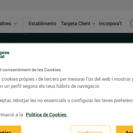
ltres
Establiments
Targeta Client
Incorpora't
Principals amb peix
l consentiment de les Cookies
 cookies pròpies i de tercers per mesurar l’ús del web i mostrar 
n un perfil segons els teus hàbits de navegació.
cipals amb peix
per donar un toc especial als àpats de Nadal!
ptar, rebutjar les no essencials o configurar les teves preferènc
rmació a la
Política de Cookies.
utjar
Configurar
Ac