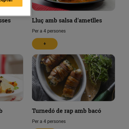
ïsses
Lluç amb salsa d'ametlles
Per a 4 persones
+
b
Turnedó de rap amb bacó
Per a 4 persones