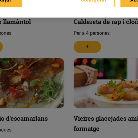
e llamàntol
Caldereta de rap i clo
sones
Per a 4 persones
+
io d'escamarlans
Vieires glacejades am
formatge
sones