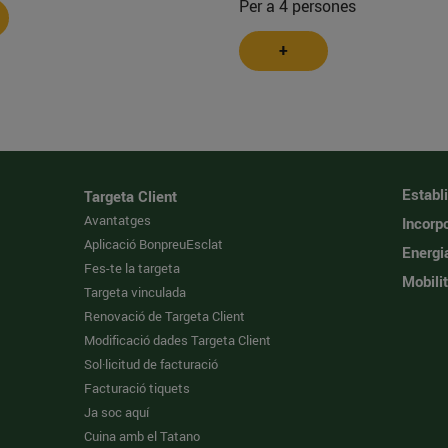
Per a 4 persones
+
Establ
Targeta Client
Avantatges
Incorpo
Aplicació BonpreuEsclat
Energi
Fes-te la targeta
Mobilit
Targeta vinculada
Renovació de Targeta Client
Modificació dades Targeta Client
Sol·licitud de facturació
Facturació tiquets
Ja soc aquí
Cuina amb el Tatano