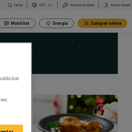
Cerca
Atenció al client
Iniciar sessió
CAT
Mobilitat
Energia
Comprar online
publicitat
ies.
ceptar