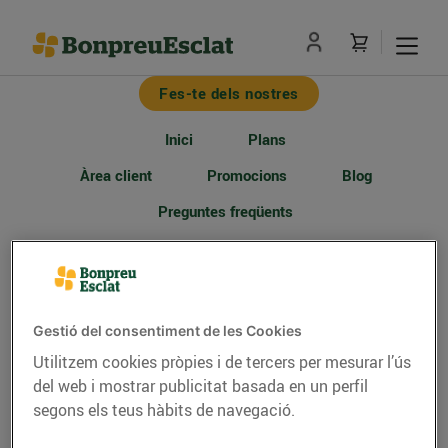
Fes-te dels nostres
Inici
Plans
Àrea client
Promocions
Blog
Preguntes freqüents
Per a reclamacions relacionades amb el
contracte de subministrament o la facturació
us podeu adreçar a qualsevol dels canals
Gestió del consentiment de les Cookies
d'atenció indicats en aqueta web:
Utilitzem cookies pròpies i de tercers per mesurar l’ús
clientenergia@bonpreu.cat
o al telèfon 900 500
del web i mostrar publicitat basada en un perfil
005.
segons els teus hàbits de navegació.
Si la vostra reclamació no ha estat resolta o ha