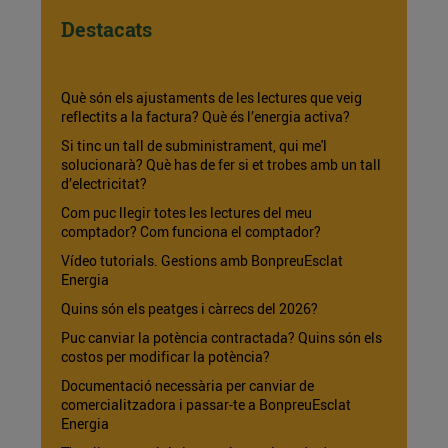
Destacats
Què són els ajustaments de les lectures que veig
reflectits a la factura? Què és l’energia activa?
Si tinc un tall de subministrament, qui me'l
solucionarà? Què has de fer si et trobes amb un tall
d’electricitat?
Com puc llegir totes les lectures del meu
comptador? Com funciona el comptador?
Vídeo tutorials. Gestions amb BonpreuEsclat
Energia
Quins són els peatges i càrrecs del 2026?
Puc canviar la potència contractada? Quins són els
costos per modificar la potència?
Documentació necessària per canviar de
comercialitzadora i passar-te a BonpreuEsclat
Energia