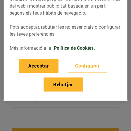
del web i mostrar publicitat basada en un perfil
segons els teus hàbits de navegació.
El sector energètic
Pots acceptar, rebutjar les no essencials o configurar
les teves preferències.
Fer el pas a BonpreuEsclat
Més informació a la
Política de Cookies.
Energia
Acceptar
Configurar
Gestions amb BonpreuEsclat
Energia
Rebutjar
L'energia verda