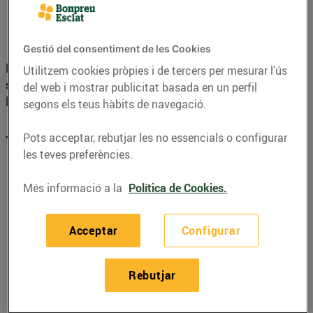
il·luminats!
Gestió del consentiment de les Cookies
I ara, tu també pots ser-ho! Convida a un amic a fer-
Utilitzem cookies pròpies i de tercers per mesurar l’ús
se dels nostres i et regalem 30 €
, que es bonificaran a
del web i mostrar publicitat basada en un perfil
la teva Targeta Client de Bonpreu i Esclat.
segons els teus hàbits de navegació.
Pots acceptar, rebutjar les no essencials o configurar
T'expliquem com fer-ho!
les teves preferències.
Més informació a la
Política de Cookies.
Acceptar
Configurar
Comparteix amb els teus amics l’enllaç
que
trobaràs a la teva Àrea Client (pots accedir-hi des
del menú de la
web de BonpreuEsclat Energia
).
Rebutjar
Aquest enllaç és personalitzat per saber que els
teus amics han contractat a través de la teva