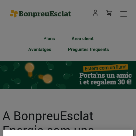
Plans
Àrea client
Avantatges
Preguntes freqüents
A BonpreuEsclat
Energia som uns