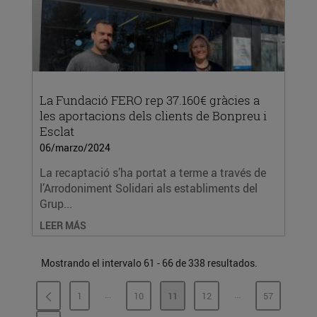
La Fundació FERO rep 37.160€ gràcies a
les aportacions dels clients de Bonpreu i
Esclat
06/marzo/2024
La recaptació s’ha portat a terme a través de
l’Arrodoniment Solidari als establiments del
Grup...
LEER MÁS
Mostrando el intervalo 61 - 66 de 338 resultados.
...
...
1
10
11
12
57
PÁGINAS INTERMEDIAS
PÁGINAS INTERME
PÁGINA
PÁGINA
PÁGINA
PÁGINA
PÁGINA