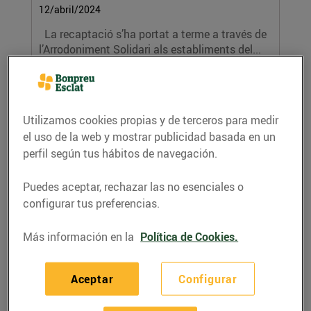
12/abril/2024
La recaptació s’ha portat a terme a través de
l’Arrodoniment Solidari als establiments del...
LEER MÁS
Utilizamos cookies propias y de terceros para medir
el uso de la web y mostrar publicidad basada en un
perfil según tus hábitos de navegación.
Puedes aceptar, rechazar las no esenciales o
configurar tus preferencias.
Más información en la
Política de Cookies.
16 anys gaudint dels formatges artesans
amb Lactium
05/abril/2024
Aceptar
Configurar
La fira de formatges de referència de
Catalunya reunirà 40 formatgeries artesanes