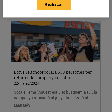
Rechazar
amb més de...
LEER MÁS
Bon Preu incorporarà 500 persones per
reforçar la campanya d’estiu
22/marzo/2024
Sota el lema “Aquest estiu et busquem a tu”, la
campanya s’iniciarà al juny i finalitzarà al...
LEER MÁS