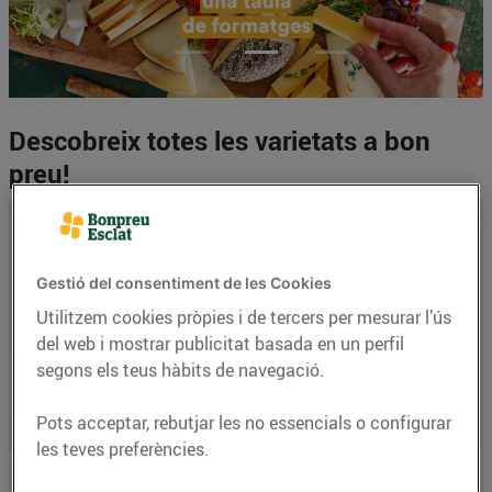
Previous
Next
Focus first slide
Focus second slide
Focus third slide
Descobreix totes les varietats a bon
preu!
Gestió del consentiment de les Cookies
Utilitzem cookies pròpies i de tercers per mesurar l’ús
del web i mostrar publicitat basada en un perfil
segons els teus hàbits de navegació.
Pots acceptar, rebutjar les no essencials o configurar
les teves preferències.