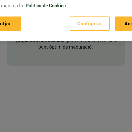
rmació a la
Política de Cookies.
De qualitat
utjar
Configurar
Ac
Triem aliments que aporten el
màxim de
propietats nutricionals
quan es troben en el seu
punt òptim de maduració.