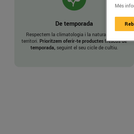
Més info
De temporada
Reb
Respectem la climatologia i la naturalesa del
territori.
Prioritzem oferir-te productes frescos de
temporada,
seguint el seu cicle de cultiu.