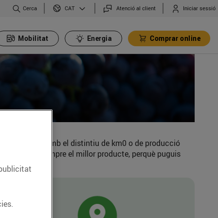
Cerca
Atenció al client
Iniciar sessió
CAT
Mobilitat
Energia
Comprar online
. Els trobaràs amb el distintiu de km0 o de producció
ís és oferir sempre el millor producte, perquè puguis
publicitat
ies.