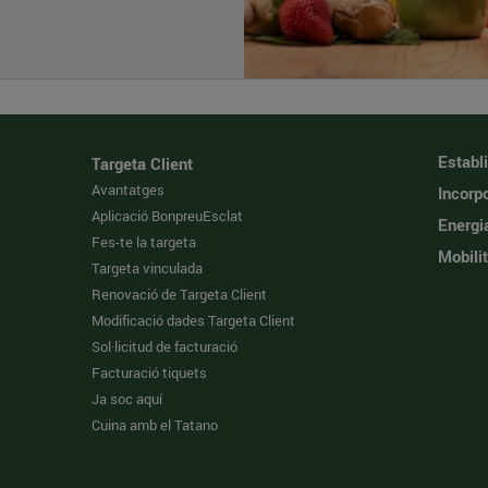
Establ
Targeta Client
Avantatges
Incorpo
Aplicació BonpreuEsclat
Energi
Fes-te la targeta
Mobilit
Targeta vinculada
Renovació de Targeta Client
Modificació dades Targeta Client
Sol·licitud de facturació
Facturació tiquets
Ja soc aquí
Cuina amb el Tatano