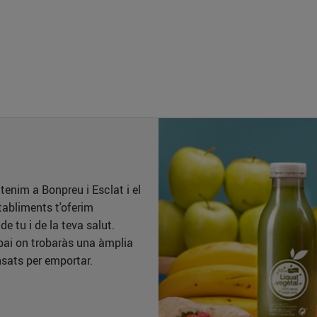
enim a Bonpreu i Esclat i el
tabliments t'oferim
e tu i de la teva salut.
spai on trobaràs una àmplia
nsats per emportar.