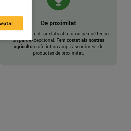
De proximitat
ceptar
Ens sentim molt arrelats al territori perquè tenim
un país excepcional.
Fem costat als nostres
agricultors
oferint un ampli assortiment de
productes de proximitat.