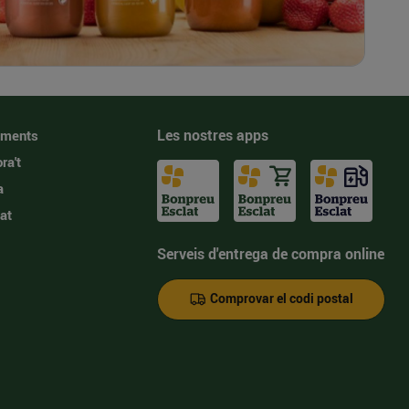
Les nostres apps
iments
ra't
a
at
Serveis d'entrega de compra online
Comprovar el codi postal