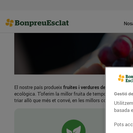
Nosa
El nostre país produeix
fruites i verdures de gran qualit
ecològica. T’oferim la millor fruita de temporada, sempr
Gestió de
triar allò que més et convé, en les millors condicions i 
Utilitzem
basada e
Pots acce