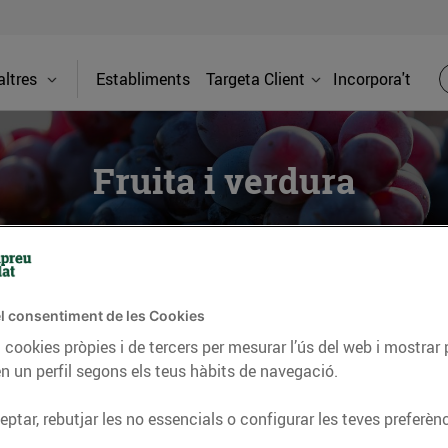
ltres
Establiments
Targeta Client
Incorpora't
Fruita i verdura
at
i als nostres establiments
apostem pels productes de la terra
e donant suport als productors locals. Perquè el nostre comprom
l consentiment de les Cookies
amb la màxima frescor.
 cookies pròpies i de tercers per mesurar l’ús del web i mostrar 
n un perfil segons els teus hàbits de navegació.
ptar, rebutjar les no essencials o configurar les teves preferènc