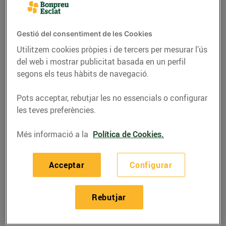
nova campanya
solidària de Bonpreu i
Esclat
Gestió del consentiment de les Cookies
Utilitzem cookies pròpies i de tercers per mesurar l’ús
19/de gener/2016
del web i mostrar publicitat basada en un perfil
segons els teus hàbits de navegació.
La campanya
«Regala Somriures»
dels
supermercats
Bonpreu i Esclat
proposa comprar
Pots acceptar, rebutjar les no essencials o configurar
una postal per 1 € per fer un donatiu del mateix
les teves preferències.
import a tres entitats solidàries: Mans Unides,
Més informació a la
Política de Cookies.
Oxfam Intermón i la Fundació Josep Carreras contra
la Leucèmia.
D’aquesta manera, la cadena de supermercats
Acceptar
Configurar
ofereix als seus clients la possibilitat de comprar
una postal amb un somriure dibuixat per regalar a
Rebutjar
un familiar o amic. Un gest simpàtic que, a la
vegada, aporta un benefici directe a projectes