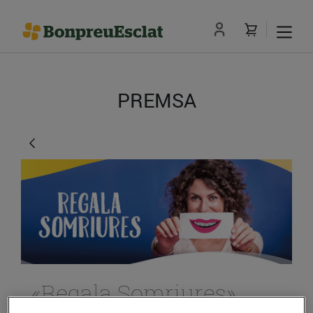
PREMSA
«Regala Somriures»,