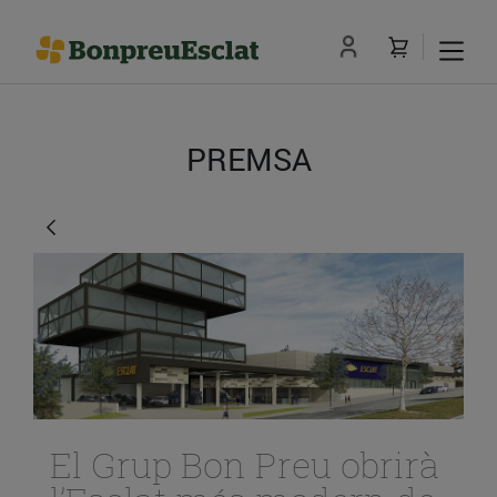
PREMSA
El Grup Bon Preu obrirà