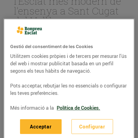
l’Esclat més modern de
l’ensenya a Sant Cugat
del Vallès
07/de juliol/2017
Gestió del consentiment de les Cookies
Invertirem més de 15 M€ en la
construcció d’un edifici de darrera
Utilitzem cookies pròpies i de tercers per mesurar l’ús
generació
del web i mostrar publicitat basada en un perfil
segons els teus hàbits de navegació.
Començarem les obres al setembre
d’aquest any i es preveu que durin
fins l’estiu de 2018
Pots acceptar, rebutjar les no essencials o configurar
les teves preferències.
Amb aquesta obertura crearem 120
llocs de treball a la localitat
Més informació a la
Política de Cookies.
Amb l'objectiu de seguir creixent a la zona del
Acceptar
Configurar
Vallès hem adquirit els terrenys de l’enclavament de
la B-30 amb la C-16 (Túnels de Vallvidrera) per