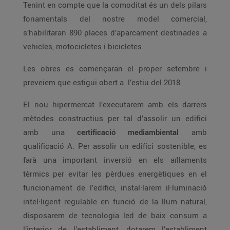
Tenint en compte que la comoditat és un dels pilars
fonamentals del nostre model comercial,
s’habilitaran 890 places d’aparcament destinades a
vehicles, motocicletes i bicicletes.
Les obres es començaran el proper setembre i
preveiem que estigui obert a l’estiu del 2018.
El nou hipermercat l’executarem amb els darrers
mètodes constructius per tal d’assolir un edifici
amb una
certificació mediambiental
amb
qualificació A. Per assolir un edifici sostenible, es
farà una important inversió en els aïllaments
tèrmics per evitar les pèrdues energètiques en el
funcionament de l’edifici, instal·larem il·luminació
intel·ligent regulable en funció de la llum natural,
disposarem de tecnologia led de baix consum a
l’interior de l’establiment, dotarem l’establiment