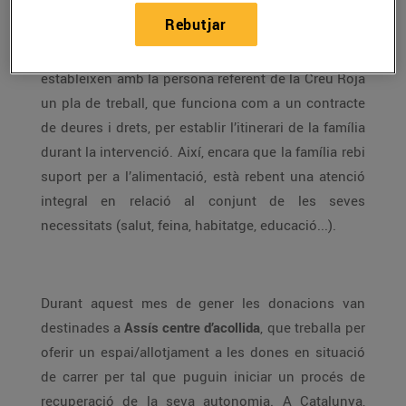
de les intervencions per tal d’assegurar una visió
Rebutjar
holística de les necessitats i definir correctament
les intervencions que s’aplicaran. Les famílies
estableixen amb la persona referent de la Creu Roja
un pla de treball, que funciona com a un contracte
de deures i drets, per establir l’itinerari de la família
durant la intervenció. Així, encara que la família rebi
suport per a l’alimentació, està rebent una atenció
integral en relació al conjunt de les seves
necessitats (salut, feina, habitatge, educació...).
Durant aquest mes de gener les donacions van
destinades a
Assís centre d’acollida
, que treballa per
oferir un espai/allotjament a les dones en situació
de carrer per tal que puguin iniciar un procés de
recuperació de la seva autonomia. A Catalunya,