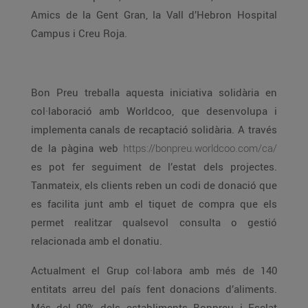
Amics de la Gent Gran, la Vall d’Hebron Hospital
Campus i Creu Roja.
Bon Preu treballa aquesta iniciativa solidària en
col·laboració amb Worldcoo, que desenvolupa i
implementa canals de recaptació solidària. A través
de la pàgina web
https://bonpreu.worldcoo.com/ca/
es pot fer seguiment de l’estat dels projectes.
Tanmateix, els clients reben un codi de donació que
es facilita junt amb el tiquet de compra que els
permet realitzar qualsevol consulta o gestió
relacionada amb el donatiu.
Actualment el Grup col·labora amb més de 140
entitats arreu del país fent donacions d’aliments.
Més del 90% dels establiments Bonpreu i Esclat