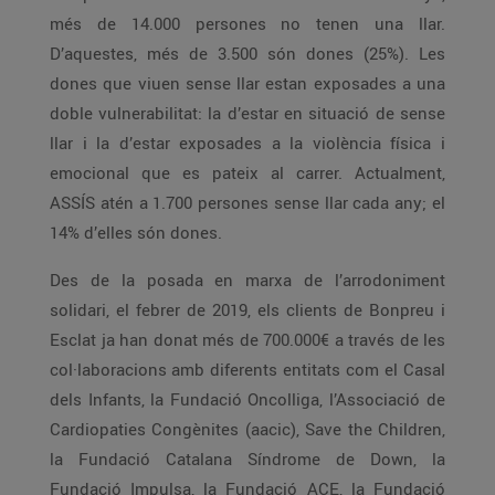
més de 14.000 persones no tenen una llar.
D’aquestes, més de 3.500 són dones (25%). Les
dones que viuen sense llar estan exposades a una
doble vulnerabilitat: la d’estar en situació de sense
llar i la d’estar exposades a la violència física i
emocional que es pateix al carrer. Actualment,
ASSÍS atén a 1.700 persones sense llar cada any; el
14% d’elles són dones.
Des de la posada en marxa de l’arrodoniment
solidari, el febrer de 2019, els clients de Bonpreu i
Esclat ja han donat més de 700.000€ a través de les
col·laboracions amb diferents entitats com el Casal
dels Infants, la Fundació Oncolliga, l’Associació de
Cardiopaties Congènites (aacic), Save the Children,
la Fundació Catalana Síndrome de Down, la
Fundació Impulsa, la Fundació ACE, la Fundació