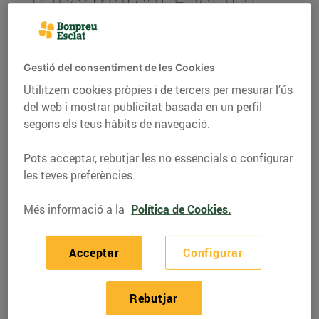
supermercat Esclat a
Badalona
15/de gener/2020
Gestió del consentiment de les Cookies
Utilitzem cookies pròpies i de tercers per mesurar l’ús
L’establiment comptarà amb una
benzinera EsclatOil, mini mercat i un punt
del web i mostrar publicitat basada en un perfil
de recollida de la compra online.
segons els teus hàbits de navegació.
Pots acceptar, rebutjar les no essencials o configurar
Bon Preu
, propietari de les ensenyes Bonpreu,
les teves preferències.
Esclat, EsclatOil i BonpreuEsclat online, obrirà un
nou supermercat Esclat a la zona de Montigalà de
Més informació a la
Política de Cookies.
Badalona, situat a l’avinguda de Conflent s/n, on
actualment hi ha l’empresa Toys R Us.
Acceptar
Configurar
El nou establiment serà d’última generació, tindrà
una superfície de vendes de 3.200 m² i 290 places
Rebutjar
d’aparcament. També disposarà d’una benzinera