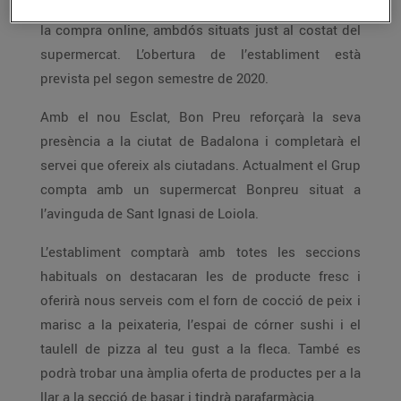
EsclatOil amb mini mercat i un punt de recollida de
la compra online, ambdós situats just al costat del
supermercat. L’obertura de l’establiment està
prevista pel segon semestre de 2020.
Amb el nou Esclat, Bon Preu reforçarà la seva
presència a la ciutat de Badalona i completarà el
servei que ofereix als ciutadans. Actualment el Grup
compta amb un supermercat Bonpreu situat a
l’avinguda de Sant Ignasi de Loiola.
L’establiment comptarà amb totes les seccions
habituals on destacaran les de producte fresc i
oferirà nous serveis com el forn de cocció de peix i
marisc a la peixateria, l’espai de córner sushi i el
taulell de pizza al teu gust a la fleca. També es
podrà trobar una àmplia oferta de productes per a la
llar a la secció de basar i tindrà parafarmàcia.