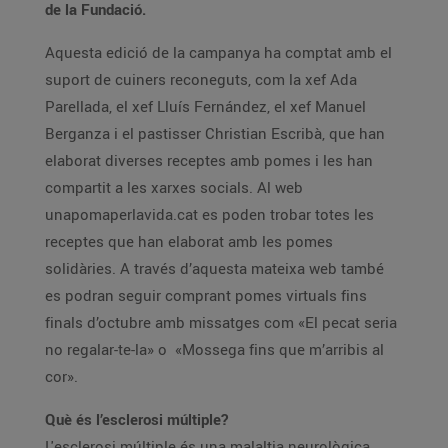
de la Fundació.
Aquesta edició de la campanya ha comptat amb el
suport de cuiners reconeguts, com la xef Ada
Parellada, el xef Lluís Fernández, el xef Manuel
Berganza i el pastisser Christian Escribà, que han
elaborat diverses receptes amb pomes i les han
compartit a les xarxes socials. Al web
unapomaperlavida.cat es poden trobar totes les
receptes que han elaborat amb les pomes
solidàries. A través d’aquesta mateixa web també
es podran seguir comprant pomes virtuals fins
finals d’octubre amb missatges com «El pecat seria
no regalar-te-la» o «Mossega fins que m’arribis al
cor».
Què és l’esclerosi múltiple?
L'esclerosi múltiple és una malaltia neurològica