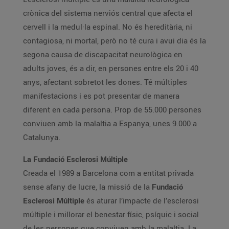
crònica del sistema nerviós central que afecta el
cervell i la medul·la espinal. No és hereditària, ni
contagiosa, ni mortal, però no té cura i avui dia és la
segona causa de discapacitat neurològica en
adults joves, és a dir, en persones entre els 20 i 40
anys, afectant sobretot les dones. Té múltiples
manifestacions i es pot presentar de manera
diferent en cada persona. Prop de 55.000 persones
conviuen amb la malaltia a Espanya, unes 9.000 a
Catalunya.
La Fundació Esclerosi Múltiple
Creada el 1989 a Barcelona com a entitat privada
sense afany de lucre, la missió de la
Fundació
Esclerosi Múltiple
és aturar l’impacte de l’esclerosi
múltiple i millorar el benestar físic, psíquic i social
de les persones que conviuen amb la malaltia. La