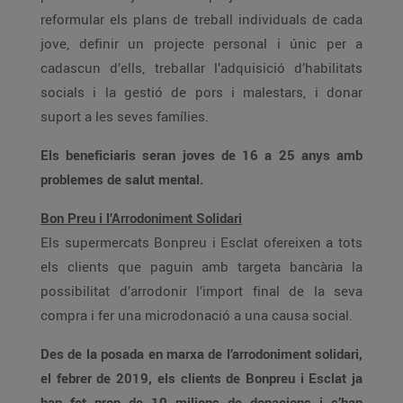
reformular els plans de treball individuals de cada
jove, definir un projecte personal i únic per a
cadascun d’ells, treballar l’adquisició d’habilitats
socials i la gestió de pors i malestars, i donar
suport a les seves famílies.
Els beneficiaris seran joves de 16 a 25 anys amb
problemes de salut mental.
Bon Preu i l’Arrodoniment Solidari
Els supermercats Bonpreu i Esclat ofereixen a tots
els clients que paguin amb targeta bancària la
possibilitat d’arrodonir l’import final de la seva
compra i fer una microdonació a una causa social.
Des de la posada en marxa de l’arrodoniment solidari,
el febrer de 2019, els clients de Bonpreu i Esclat ja
han fet prop de 10 milions de donacions i s’han