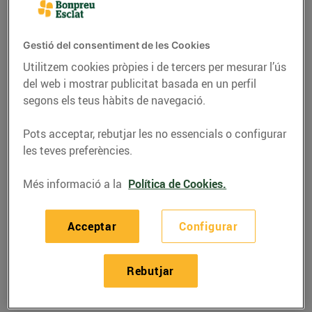
Bonpreu a l’antic
cinema Urgell de
Barcelona
Gestió del consentiment de les Cookies
Utilitzem cookies pròpies i de tercers per mesurar l’ús
29/de novembre/2019
del web i mostrar publicitat basada en un perfil
segons els teus hàbits de navegació.
L’establiment té una superfície de vendes
de 441 m² i 22 places d’aparcament
Pots acceptar, rebutjar les no essencials o configurar
Amb l’obertura del supermercat s’han
les teves preferències.
creat 47 nous llocs de treball al barri de
Sant Antoni
Més informació a la
Política de Cookies.
Acceptar
Configurar
Bon Preu
ha obert un nou
supermercat Bonpreu al
barri de Sant Antoni de Barcelona,
situat al carrer
Rebutjar
Comte d’Urgell, 31-33, on hi havia l’antic cinema
Urgell. El nou establiment té una superfície de