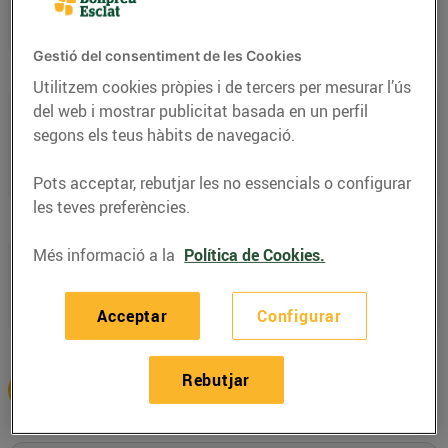
de màxima qualitat i seguint tècniques tradicionals
japoneses.
Gestió del consentiment de les Cookies
Utilitzem cookies pròpies i de tercers per mesurar l’ús
Per a tots els gustos
del web i mostrar publicitat basada en un perfil
segons els teus hàbits de navegació.
Els nostres experts elaboren, cada dia, una gran
varietat de safates de sushi, perquè el gaudeixis
Pots acceptar, rebutjar les no essencials o configurar
acabat de cuinar.
les teves preferències.
Més informació a la
Política de Cookies.
Cuidem de tu
Combinem els millors ingredients i de qualitat per
oferir-te sushi nutricionalment equilibrat.
Acceptar
Configurar
Rebutjar
Consulta la disponibilitat del servei