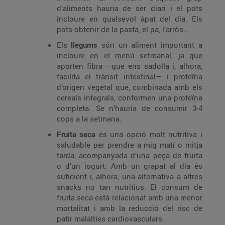
d’aliments hauria de ser diari i el pots
incloure en qualsevol àpat del dia. Els
pots obtenir de la pasta, el pa, l’arròs…
Els
llegums
són un aliment important a
incloure en el menú setmanal, ja que
aporten fibra —que ens sadolla i, alhora,
facilita el trànsit intestinal— i proteïna
d’origen vegetal que, combinada amb els
cereals integrals, conformen una proteïna
completa. Se n’hauria de consumir 3-4
cops a la setmana.
Fruita seca
és una opció molt nutritiva i
saludable per prendre a mig matí o mitja
tarda, acompanyada d’una peça de fruita
o d’un iogurt. Amb un grapat al dia és
suficient i, alhora, una alternativa a altres
snacks no tan nutritius. El consum de
fruita seca està relacionat amb una menor
mortalitat i amb la reducció del risc de
patir malalties cardiovasculars.