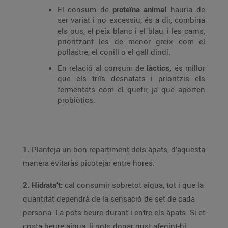
El consum de
proteïna animal
hauria de
ser variat i no excessiu, és a dir, combina
els ous, el peix blanc i el blau, i les carns,
prioritzant les de menor greix com el
pollastre, el conill o el gall dindi.
En relació al consum de
làctics,
és millor
que els triïs desnatats i prioritzis els
fermentats com el quefir, ja que aporten
probiòtics.
1.
Planteja un bon repartiment dels àpats, d’aquesta
manera evitaràs picotejar entre hores.
2. Hidrata’t:
cal consumir sobretot aigua, tot i que la
quantitat dependrà de la sensació de set de cada
persona. La pots beure durant i entre els àpats. Si et
costa beure aigua, li pots donar gust afegint-hi