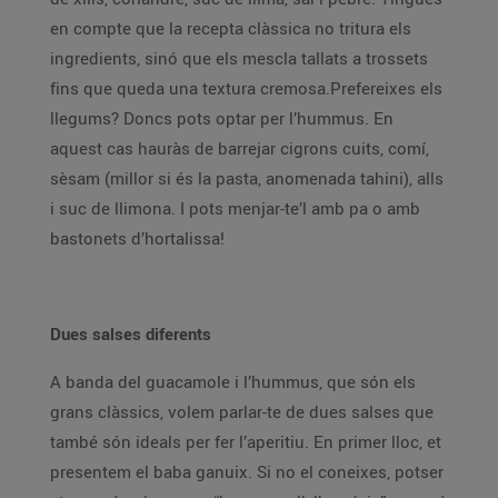
en compte que la recepta clàssica no tritura els
ingredients, sinó que els mescla tallats a trossets
fins que queda una textura cremosa.Prefereixes els
llegums? Doncs pots optar per l’hummus. En
aquest cas hauràs de barrejar cigrons cuits, comí,
sèsam (millor si és la pasta, anomenada tahini), alls
i suc de llimona. I pots menjar-te’l amb pa o amb
bastonets d’hortalissa!
Dues salses diferents
A banda del guacamole i l’hummus, que són els
grans clàssics, volem parlar-te de dues salses que
també són ideals per fer l’aperitiu. En primer lloc, et
presentem el baba ganuix. Si no el coneixes, potser