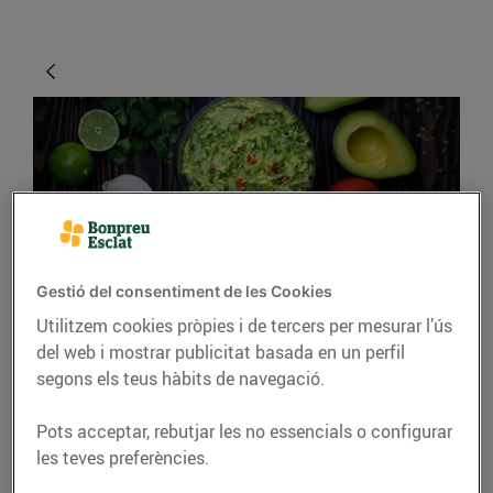
Gestió del consentiment de les Cookies
CONSELLS I HÀBITS SALUDABLES
Utilitzem cookies pròpies i de tercers per mesurar l’ús
del web i mostrar publicitat basada en un perfil
Quatre maneres de
segons els teus hàbits de navegació.
‘dipejar’ i gaudir d’un
bon aperitiu
Pots acceptar, rebutjar les no essencials o configurar
les teves preferències.
11/de maig/2020