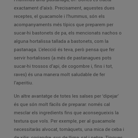
exactament d’això. Precisament, aquestes dues
receptes, el guacamole i l’hummus, són els
acompanyaments més típics que preparem per
sucar-hi bastonets de pa, els mencionats nachos o
alguna hortalissa tallada a bastonets, com la
pastanaga. L’elecció és teva, però pensa que fer
servir hortalisses (a més de pastanagues pots
sucar-hi trossos d’api, de cogombre i, fins i tot,
raves) és una manera molt saludable de fer
l’aperitiu.
Un altre avantatge de totes les salses per ‘dipejar’
és que són molt fàcils de preparar: només cal
mesclar els ingredients fins que aconsegueixis la
textura que vols. Per exemple, per al guacamole
necessitaràs alvocat, tomàquets, una mica de ceba i
de xilis, coriandre, suc de llima, sal i pebre. Tingues