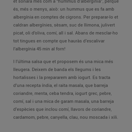
et sonarà més com a “hummus d’albergínia”, perquè
és, més o menys, això: un hummus que es fa amb
albergínia en comptes de cigrons. Per preparar-lo et
caldran albergínies, sèsam, suc de llimona, julivert
picat, oli d’oliva, comí, all i sal. Abans de mesclar-ho
tot tingues en compte que hauràs d’escalivar
l’albergínia 45 min al forn!
I l’última salsa que et proposem és una mica més
lleugera. Deixem de banda els llegums i les
hortalisses i la prepararem amb iogurt. Es tracta
d’una recepta índia, el raita masala, que barreja
coriandre, menta, ceba tendra, iogurt grec, pebre,
comí, sal i una mica de garam masala, una barreja
d’espècies que inclou comí, llavors de coriandre,
cardamom, pebre, canyella, clau, nou moscada i xili.