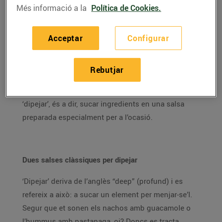
Més informació a la
Política de Cookies.
Mentre esperes que arribi el moment de recuperar
l’aperitiu del diumenge al bar de sota casa,
segur
Acceptar
Configurar
que aquest es setmanes has preparat algun aperitiu
per menjar-te’l a la terrassa, al balcó o al menjador de
Rebutjar
casa.
Però, si ja t’has cansat de les patates fregides,
les olives i les escopinyes, sempre pots optar per
‘dipejar’, és a dir, sucar ingredients en una salsa
preparada especialment per a l’ocasió.
Dues salses clàssiques per dipejar
‘Dipejar’ deriva de l’anglès “deep” (profund) i es
refereix a això: a sucar un element per menjar-se’l.
Segur que et sonen els nachos amb guacamole o
l’hummus amb pastanaga, oi? Doncs es tracta