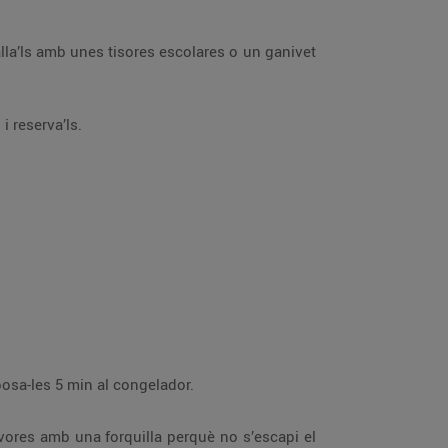
oc fort 2 min i reserva’ls.
Amb un corró una mica enfarinat, estira la massa ben fina. Talla’n rodones amb un motlle o un got, i posa-les 5 min al congelador.