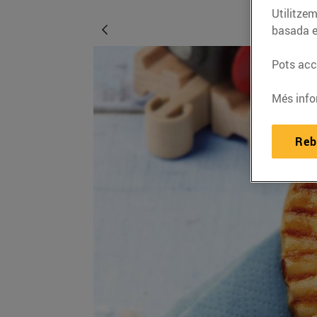
Utilitzem
basada e
Pots acce
Més info
Reb