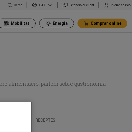
Cerca
Atenció al client
Iniciar sessió
CAT
Mobilitat
Energia
Comprar online
 sobre alimentació, parlem sobre gastronomia
 I TRADICIONS
RECEPTES