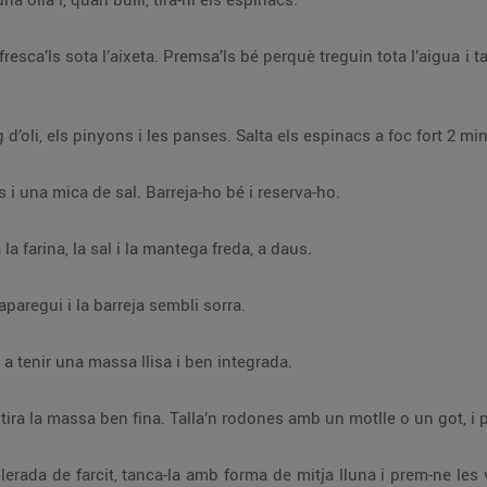
a l’aigua i talla’ls amb unes tisores escolares o un ganivet
En una paella gran, posa un bon raig d’oli, els pinyons i les panses. Salta els espinacs a f
Fora del foc, afegeix-hi els formatges i una mica de sal. Barreja-ho bé i reserva-ho.
Per a la massa: en un bol gran, posa la farina, la sal i la mantega freda, a daus.
Amassa-ho fins que la mantega desaparegui i la barreja sembli sorra.
Afegeix-hi l’ou batut i barreja-ho fins a tenir una massa llisa i ben integrada.
a lluna i prem-ne les vores amb una forquilla perquè no s’escapi el