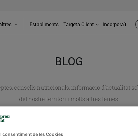
ltres
Establiments
Targeta Client
Incorpora't
BLOG
ceptes, consells nutricionals, informació d’actualitat
del nostre territori i molts altres temes.
TAT
CONSELLS I HÀBITS SALUDABLES
ENERGIA
GASTRONOMIA
l consentiment de les Cookies