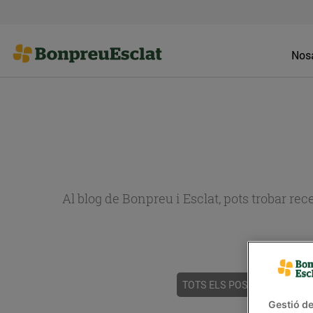
Nosa
Al blog de Bonpreu i Esclat, pots trobar re
TOTS ELS POSTS
ACTUALI
Gestió de