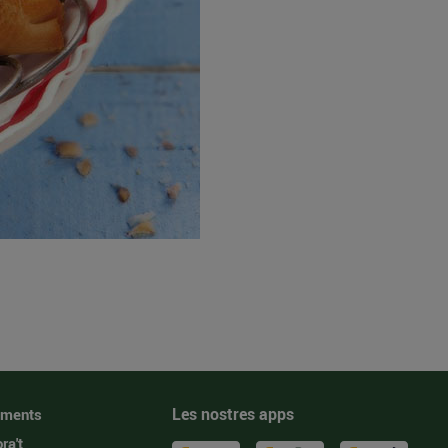
Les nostres apps
iments
ra't