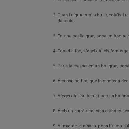
Quan l’aigua torni a bullir, cola’ls i refresca’ls sota l’aixeta. Premsa’ls bé perquè treguin tot
de taula.
Al mig de la massa, posa-hi una cullerada de farcit, tanca-la amb forma de mitj