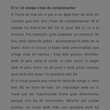
El vi i el menjar s’han de complementar
A l’hora de triar un vi per a un àpat hem de tenir en
compte que tots dos s’han de complementar. Ni el
menjar ha d’anul·lar del tot el gust del vi, ni a la
inversa. Per exemple, pots preparar un entrecot de
bou amb salsa de pebre i acompanyar-lo amb un vi
blanc. Això sí, tria un vi blanc amb personalitat, que
s’hagi criat en barrica i fuig dels gustos afruitats.
Amb el peix seria el revés: si vols servir vi negre
amb el peix, tria’n un de jove o amb poca criança,
que serà més suau i hi quedarà més bé
El vi rosat queda una mica en terra de ningú o, més
ben dit, en terra de tots. Un maridatge amb un vi
rosat pot ser l'oportunitat d'una gran descoberta,
perquè n’hi ha de boníssims. Mira-ho pel costat
positiu: un rosat amb més cos quedarà molt bé