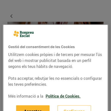
Gestió del consentiment de les Cookies
Utilitzem cookies pròpies i de tercers per mesurar l’ús
del web i mostrar publicitat basada en un perfil
segons els teus hàbits de navegació.
CONSELLS I HÀBITS SALUDABLES
Pots acceptar, rebutjar les no essencials o configurar
Maridatges que no
les teves preferències.
t'esperaves
Més informació a la
Política de Cookies.
03/de setembre/2020