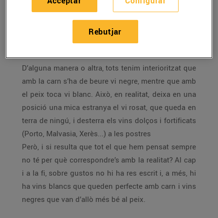
Acceptar
Configurar
Per a la carn, vi negre i, per al peix vi blanc. Segur?
No necessàriament, per això et proposem maridatges
Rebutjar
que s’allunyen dels cànons establerts i que et
permeten descobrir combinacions inesperades.
D’alguna manera o altra, tots tenim interioritzat que
amb la carn s’ha de beure vi negre, mentre que amb
el peix toca vi blanc. Això, en realitat, deixa en una
posició una mica estranya el vi rosat, que queda en
terra de ningú, i desterra els vins dolços i fortificats
(Porto, Malvasia, Xerès...) a les postres
Però, i si resulta que tot el que hem pensat sempre
no té per què correspondre’s amb la realitat? Al cap
i a la fi, sobre gustos no hi ha res escrit i, a més, hi
ha vins blancs que queden perfecte amb carn i vins
negres que van d’allò més bé al peix.