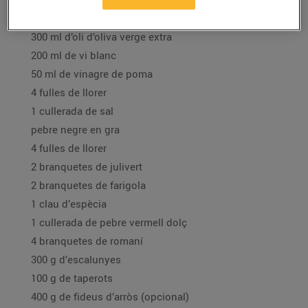
500 g de llom de salmó fresc, sense pell
300 ml d’oli d’oliva verge extra
200 ml de vi blanc
50 ml de vinagre de poma
4 fulles de llorer
1 cullerada de sal
pebre negre en gra
4 fulles de llorer
2 branquetes de julivert
2 branquetes de farigola
1 clau d’espècia
1 cullerada de pebre vermell dolç
4 branquetes de romaní
300 g d’escalunyes
100 g de taperots
400 g de fideus d’arròs (opcional)