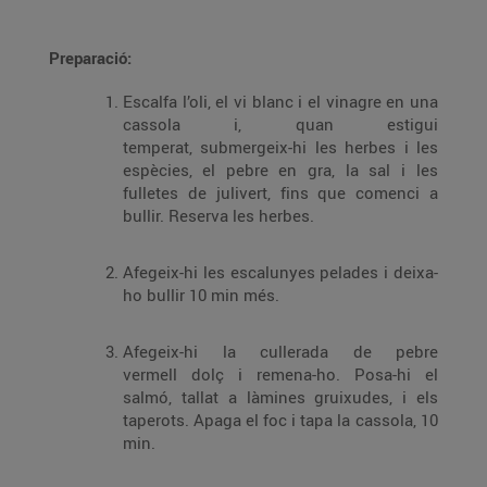
Preparació:
Escalfa l’oli, el vi blanc i el vinagre en una
cassola i, quan estigui
temperat, submergeix-hi les herbes i les
espècies, el pebre en gra, la sal i les
fulletes de julivert, fins que comenci a
bullir. Reserva les herbes.
Afegeix-hi les escalunyes pelades i deixa-
ho bullir 10 min més.
Afegeix-hi la cullerada de pebre
vermell dolç i remena-ho. Posa-hi el
salmó, tallat a làmines gruixudes, i els
taperots. Apaga el foc i tapa la cassola, 10
min.