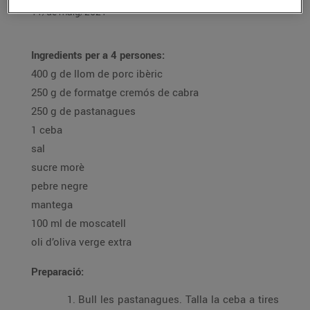
11/de maig/2021
Ingredients per a 4 persones:
400 g de llom de porc ibèric
250 g de formatge cremós de cabra
250 g de pastanagues
1 ceba
sal
sucre morè
pebre negre
mantega
100 ml de moscatell
oli d’oliva verge extra
Preparació:
Bull les pastanagues. Talla la ceba a tires