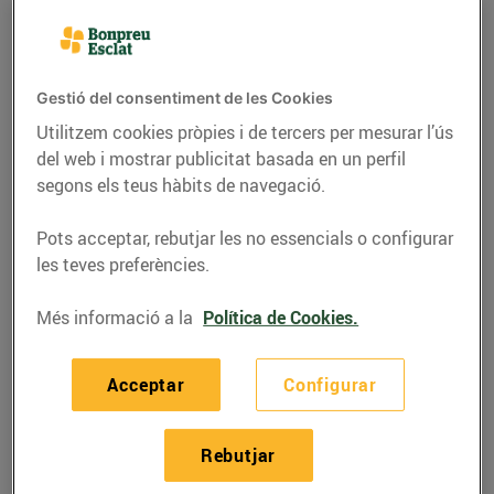
Gestió del consentiment de les Cookies
Utilitzem cookies pròpies i de tercers per mesurar l’ús
del web i mostrar publicitat basada en un perfil
segons els teus hàbits de navegació.
Pots acceptar, rebutjar les no essencials o configurar
les teves preferències.
RECEPTES
Més informació a la
Política de Cookies.
Llom de porc ibèric
Acceptar
Configurar
amb cremós de
formatge de cabra i
Rebutjar
ceba caramel·litzada