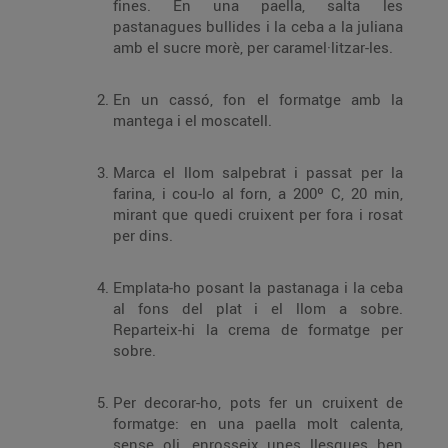
fines. En una paella, salta les
pastanagues bullides i la ceba a la juliana
amb el sucre morè, per caramel·litzar-les.
En un cassó, fon el formatge amb la
mantega i el moscatell.
Marca el llom salpebrat i passat per la
farina, i cou-lo al forn, a 200º C, 20 min,
mirant que quedi cruixent per fora i rosat
per dins.
Emplata-ho posant la pastanaga i la ceba
al fons del plat i el llom a sobre.
Reparteix-hi la crema de formatge per
sobre.
Per decorar-ho, pots fer un cruixent de
formatge: en una paella molt calenta,
sense oli, enrosseix unes llesques ben