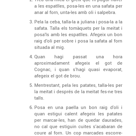
a les espatlles, posa-les en una safata per
anar al forn, unta-les amb oli i salpebra.
Pela la ceba, talla-la a juliana i posa-la a la
safata. Talla els tomàquets per la meitat i
posa’ls amb les espatlles. Afegeix un bon
raig d'oli per sobre i posa la safata al forn
situada al mig.
Quan hagi passat una hora
aproximadament afegeix el got de
Cognac, i quan s'hagi quasi evaporat,
afegeix el got de brou.
Mentrestant, pela les patates, talla-les per
la meitat i després de la meitat fes-ne tres
talls.
Posa en una paella un bon raig d'oli i
quan estigui calent afegeix les patates
per marcar-les, han de quedar daurades,
no cal que estiguin cuites s’acabaran de
coure al forn. Un cop marcades escorre-