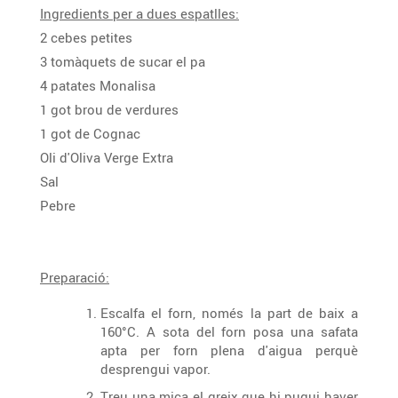
Ingredients per a dues espatlles:
2 cebes petites
3 tomàquets de sucar el pa
4 patates Monalisa
1 got brou de verdures
1 got de Cognac
Oli d'Oliva Verge Extra
Sal
Pebre
Preparació:
Escalfa el forn, només la part de baix a
160°C. A sota del forn posa una safata
apta per forn plena d'aigua perquè
desprengui vapor.
Treu una mica el greix que hi pugui haver