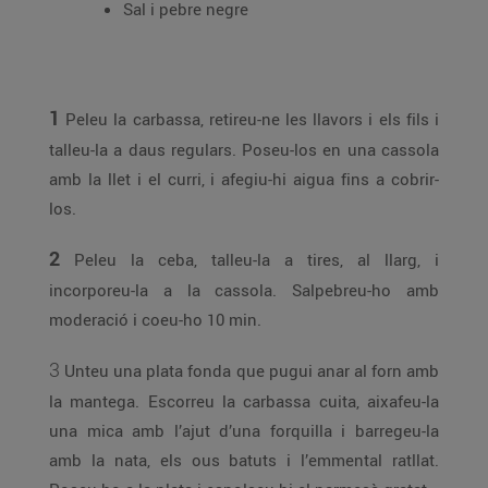
Sal i pebre negre
1
Peleu la carbassa, retireu-ne les llavors i els fils i
talleu-la a daus regulars. Poseu-los en una cassola
amb la llet i el curri, i afegiu-hi aigua fins a cobrir-
los.
2
Peleu la ceba, talleu-la a tires, al llarg, i
incorporeu-la a la cassola. Salpebreu-ho amb
moderació i coeu-ho 10 min.
3
Unteu una plata fonda que pugui anar al forn amb
la mantega. Escorreu la carbassa cuita, aixafeu-la
una mica amb l’ajut d’una forquilla i barregeu-la
amb la nata, els ous batuts i l’emmental ratllat.