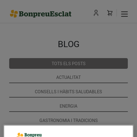
BLOG
TOTS ELS POSTS
ACTUALITAT
CONSELLS I HÀBITS SALUDABLES
ENERGIA
GASTRONOMIA I TRADICIONS
RECEPTES