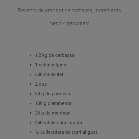
Recepta de gratinat de carbassa, ingredients
per a 4 persones:
1,2 kg de carbassa
1 ceba mitjana
500 ml de llet
2 ous
50 g de parmesà
100 g d’emmental
25 g de mantega
250 ml de nata líquida
½ culleradeta de curri al gust