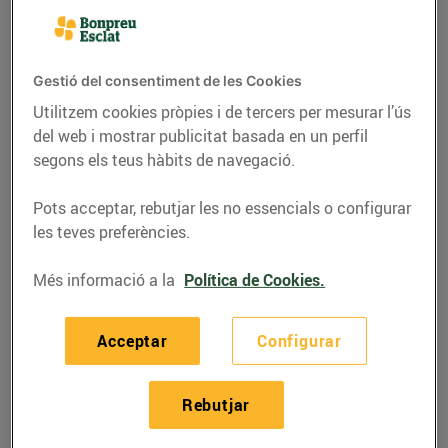
Gestió del consentiment de les Cookies
Utilitzem cookies pròpies i de tercers per mesurar l’ús
del web i mostrar publicitat basada en un perfil
segons els teus hàbits de navegació.
Pots acceptar, rebutjar les no essencials o configurar
les teves preferències.
Més informació a la
Política de Cookies.
RECEPTES
Mandonguilles de
Acceptar
Configurar
bacallà amb salsa
biscaïna
Rebutjar
09/d’agost/2022