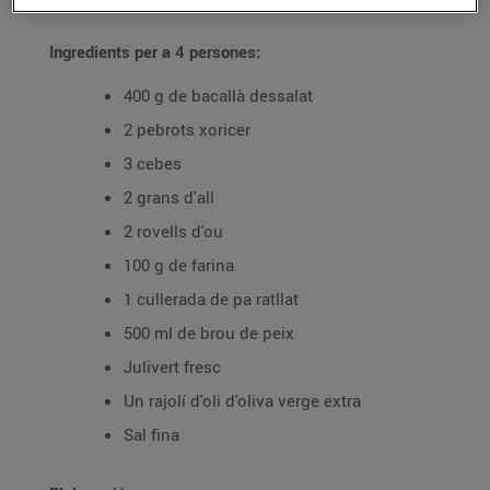
Ingredients per a 4 persones:
400 g de bacallà dessalat
2 pebrots xoricer
3 cebes
2 grans d'all
2 rovells d'ou
100 g de farina
1 cullerada de pa ratllat
500 ml de brou de peix
Julivert fresc
Un rajolí d'oli d'oliva verge extra
Sal fina