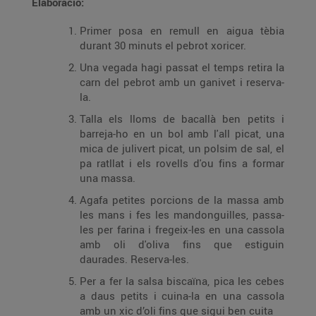
Elaboració:
Primer posa en remull en aigua tèbia
durant 30 minuts el pebrot xoricer.
Una vegada hagi passat el temps retira la
carn del pebrot amb un ganivet i reserva-
la.
Talla els lloms de bacallà ben petits i
barreja-ho en un bol amb l'all picat, una
mica de julivert picat, un polsim de sal, el
pa ratllat i els rovells d'ou fins a formar
una massa.
Agafa petites porcions de la massa amb
les mans i fes les mandonguilles, passa-
les per farina i fregeix-les en una cassola
amb oli d'oliva fins que estiguin
daurades. Reserva-les.
Per a fer la salsa biscaïna, pica les cebes
a daus petits i cuina-la en una cassola
amb un xic d’oli fins que sigui ben cuita