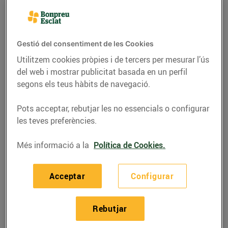
Gestió del consentiment de les Cookies
Utilitzem cookies pròpies i de tercers per mesurar l’ús
del web i mostrar publicitat basada en un perfil
segons els teus hàbits de navegació.
Pots acceptar, rebutjar les no essencials o configurar
les teves preferències.
Més informació a la
Política de Cookies.
RECEPTES
Pollastre marinat amb
Acceptar
Configurar
cítrics
02/d’agost/2022
Rebutjar