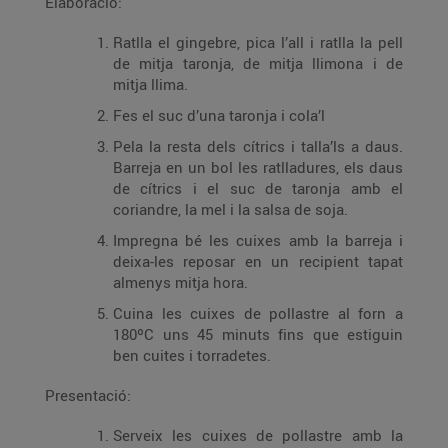
Elaboració:
Ratlla el gingebre, pica l’all i ratlla la pell
de mitja taronja, de mitja llimona i de
mitja llima.
Fes el suc d’una taronja i cola’l
Pela la resta dels cítrics i talla’ls a daus.
Barreja en un bol les ratlladures, els daus
de cítrics i el suc de taronja amb el
coriandre, la mel i la salsa de soja.
Impregna bé les cuixes amb la barreja i
deixa-les reposar en un recipient tapat
almenys mitja hora.
Cuina les cuixes de pollastre al forn a
180ºC uns 45 minuts fins que estiguin
ben cuites i torradetes.
Presentació:
Serveix les cuixes de pollastre amb la