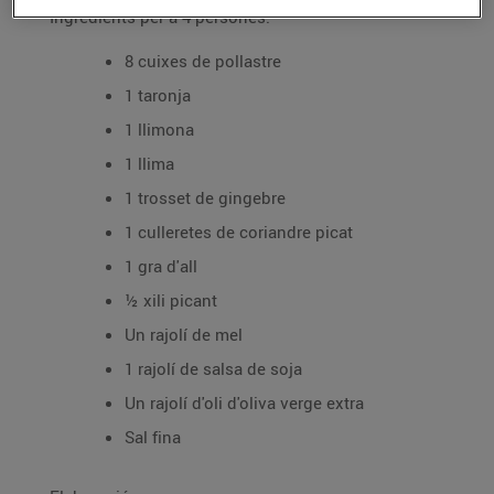
Ingredients per a 4 persones:
8 cuixes de pollastre
1 taronja
1 llimona
1 llima
1 trosset de gingebre
1 culleretes de coriandre picat
1 gra d'all
½ xili picant
Un rajolí de mel
1 rajolí de salsa de soja
Un rajolí d'oli d'oliva verge extra
Sal fina