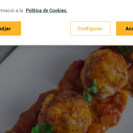
rmació a la
Política de Cookies.
utjar
Configurar
Ac