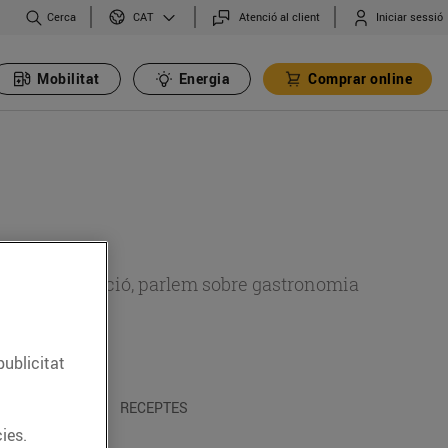
Cerca
Atenció al client
Iniciar sessió
CAT
Mobilitat
Energia
Comprar online
 sobre alimentació, parlem sobre gastronomia
publicitat
 I TRADICIONS
RECEPTES
ies.