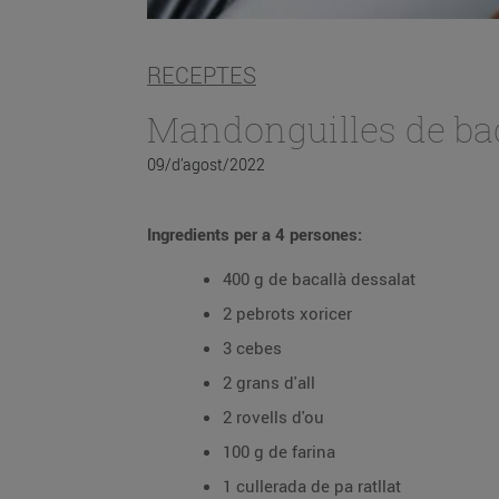
RECEPTES
Mandonguilles de bac
09/d’agost/2022
Ingredients per a 4 persones:
400 g de bacallà dessalat
2 pebrots xoricer
3 cebes
2 grans d'all
2 rovells d'ou
100 g de farina
1 cullerada de pa ratllat