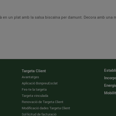
à en un plat amb la salsa biscaïna per damunt. Decora amb una mic
Establ
Targeta Client
Avantatges
Incorpo
Aplicació BonpreuEsclat
Energi
Fes-te la targeta
Mobilit
Targeta vinculada
Renovació de Targeta Client
Modificació dades Targeta Client
Sol·licitud de facturació