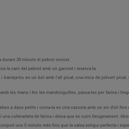
 durant 30 minuts el pebrot xoricer.
ra la carn del pebrot amb un ganivet i reserva-la.
i barreja-ho en un bol amb l'all picat, una mica de julivert picat, u
mb les mans i fes les mandonguilles, passa-les per farina i frege
 cebes a daus petits i cuina-la en una cassola amb un xic d’oli fins
 i una culleradeta de farina i deixa que es cuini lleugerament. Abo
conjunt uns 5 minuts més fins que la salsa estigui perfecta i esp