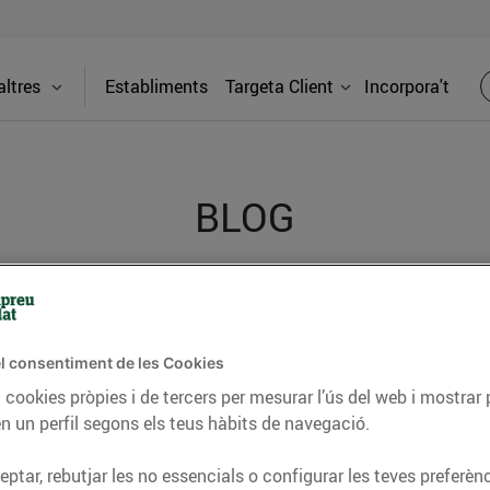
ltres
Establiments
Targeta Client
Incorpora't
BLOG
ceptes, consells nutricionals, informació d’actualitat
del nostre territori i molts altres temes.
l consentiment de les Cookies
 cookies pròpies i de tercers per mesurar l’ús del web i mostrar 
n un perfil segons els teus hàbits de navegació.
TAT
CONSELLS I HÀBITS SALUDABLES
ENERGIA
GASTRONOMIA
ptar, rebutjar les no essencials o configurar les teves preferènc