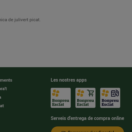
a de julivert picat.
Les nostres apps
iments
ra't
a
at
Serveis d'entrega de compra online