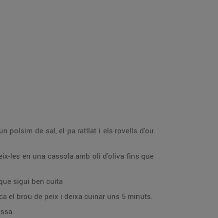
n polsim de sal, el pa ratllat i els rovells d'ou
ix-les en una cassola amb oli d'oliva fins que
 que sigui ben cuita
ca el brou de peix i deixa cuinar uns 5 minuts.
essa.