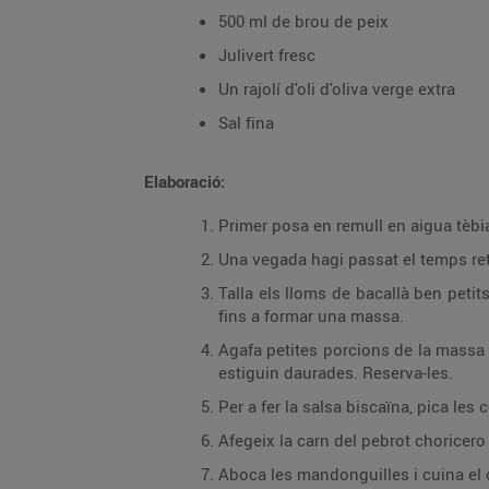
500 ml de brou de peix
Julivert fresc
Un rajolí d'oli d'oliva verge extra
Sal fina
Elaboració:
Primer posa en remull en aigua tèbia
Una vegada hagi passat el temps reti
Talla els lloms de bacallà ben petits 
fins a formar una massa.
Agafa petites porcions de la massa a
estiguin daurades. Reserva-les.
Per a fer la salsa biscaïna, pica les
Afegeix la carn del pebrot choricero
Aboca les mandonguilles i cuina el 