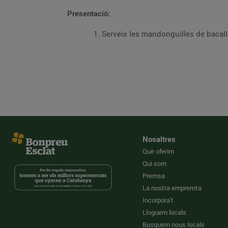
Presentació:
Serveix les mandonguilles de bacall
Nosaltres
Què oferim
Qui som
Premsa
La nostra empremta
Incorpora't
Lloguem locals
Busquem nous locals