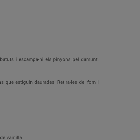
ou batuts i escampa-hi els pinyons pel damunt.
s que estiguin daurades. Retira-les del forn i
de vainilla.