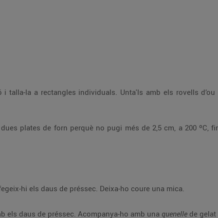
ó i talla-la a rectangles individuals. Unta'ls amb els rovells d’
 dues plates de forn perquè no pugi més de 2,5 cm, a 200 ºC, fin
fegeix-hi els daus de préssec. Deixa-ho coure una mica.
l amb els daus de préssec. Acompanya-ho amb una
quenelle
de gelat 