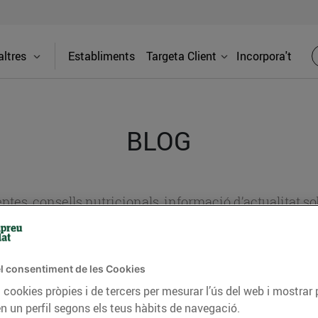
ltres
Establiments
Targeta Client
Incorpora't
BLOG
ceptes, consells nutricionals, informació d’actualitat
del nostre territori i molts altres temes.
l consentiment de les Cookies
TAT
CONSELLS I HÀBITS SALUDABLES
ENERGIA
GASTRONOMIA
 cookies pròpies i de tercers per mesurar l’ús del web i mostrar 
n un perfil segons els teus hàbits de navegació.