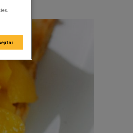
ies.
ceptar