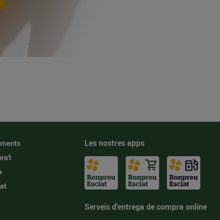
Les nostres apps
iments
ra't
a
at
Serveis d'entrega de compra online