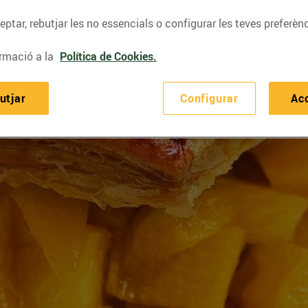
ptar, rebutjar les no essencials o configurar les teves preferènc
rmació a la
Política de Cookies.
utjar
Configurar
Ac