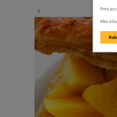
Pots acce
Més info
Reb