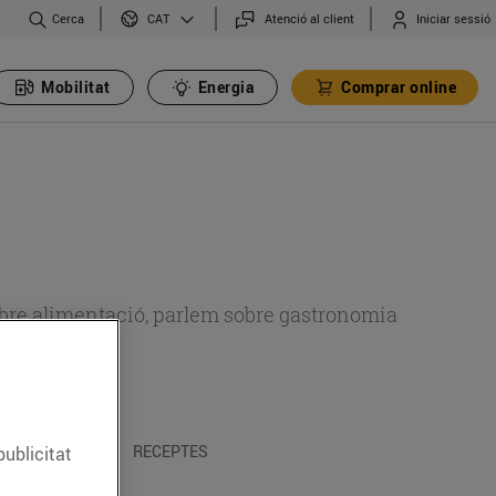
Cerca
Atenció al client
Iniciar sessió
CAT
Mobilitat
Energia
Comprar online
 sobre alimentació, parlem sobre gastronomia
 I TRADICIONS
RECEPTES
publicitat