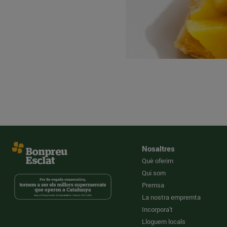
Nosaltres
Què oferim
Qui som
Premsa
La nostra empremta
Incorpora't
Lloguem locals