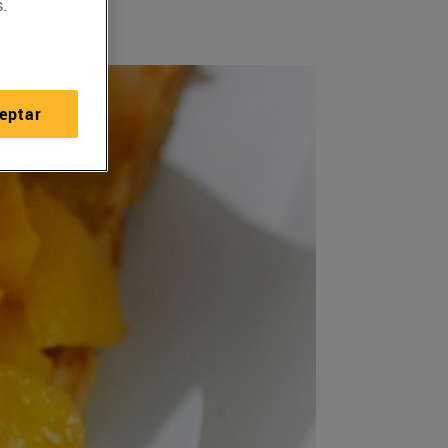
.
eptar