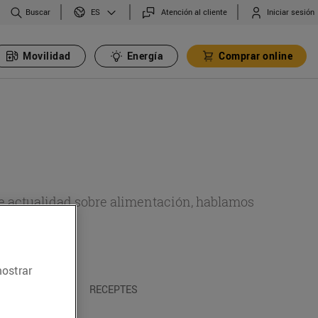
Buscar
Atención al cliente
Iniciar sesión
ES
Movilidad
Energía
Comprar online
de actualidad sobre alimentación, hablamos
emas.
mostrar
A I TRADICIONS
RECEPTES