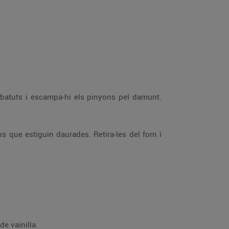
ou batuts i escampa-hi els pinyons pel damunt.
s que estiguin daurades. Retira-les del forn i
de vainilla.