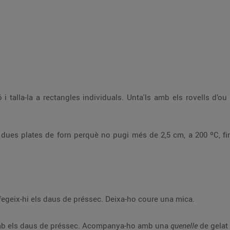
ó i talla-la a rectangles individuals. Unta'ls amb els rovells d’
 dues plates de forn perquè no pugi més de 2,5 cm, a 200 ºC, fin
fegeix-hi els daus de préssec. Deixa-ho coure una mica.
l amb els daus de préssec. Acompanya-ho amb una
quenelle
de gelat 