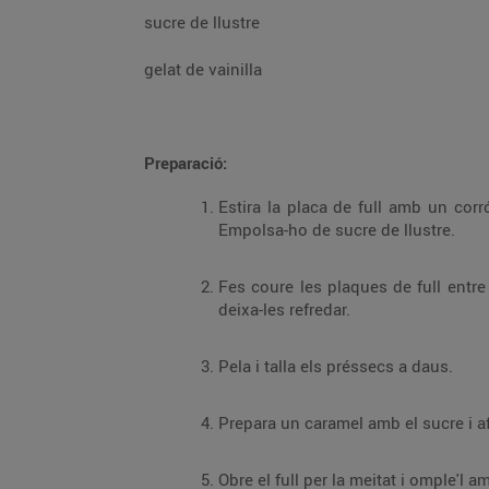
sucre de llustre
gelat de vainilla
Preparació:
Estira la placa de full amb un corr
Empolsa-ho de sucre de llustre.
Fes coure les plaques de full entre
deixa-les refredar.
Pela i talla els préssecs a daus.
Prepara un caramel amb el sucre i a
Obre el full per la meitat i omple'