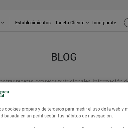
Establecimientos
Tarjeta Cliente
Incorpórate
BLOG
contrar recetas, consejos nutricionales, información 
e gastronomía de nuestro territorio y muchos otros t
os cookies propias y de terceros para medir el uso de la web y 
ad basada en un perfil según tus hábitos de navegación.
ITAT
CONSELLS I HÀBITS SALUDABLES
ENERGIA
GASTRONOMI