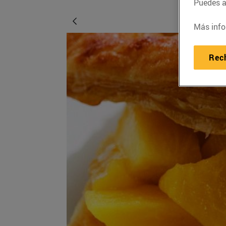
Puedes ac
Más info
Rec