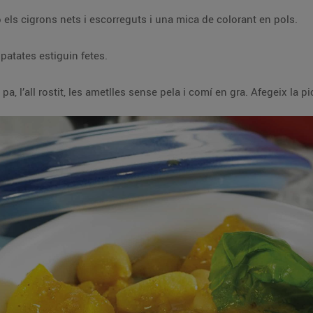
Afegeix les patates a la cassola amb els cigrons nets i escorreguts i una mica de colorant en pols.
Fes-ho coure a foc lent, fins que les patates estiguin fetes.