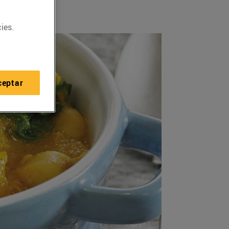
ies.
ceptar