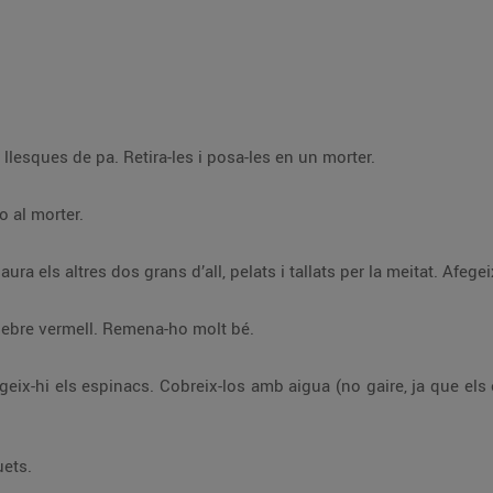
En una olla amb oli, fregeix les dues llesques de pa. Retira-les i posa-les en un morter.
lo al morter.
Aparta la cassola del foc i tira-hi el pebre vermell. Remena-ho molt bé.
 que els espinacs en deixen anar) i fes que arrenqui el
auets.