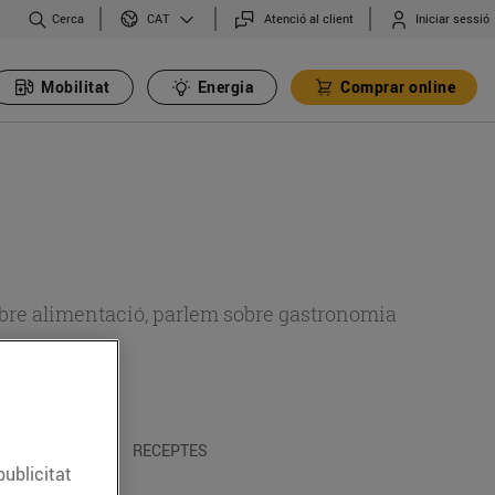
Cerca
Atenció al client
Iniciar sessió
CAT
Mobilitat
Energia
Comprar online
 sobre alimentació, parlem sobre gastronomia
 I TRADICIONS
RECEPTES
publicitat