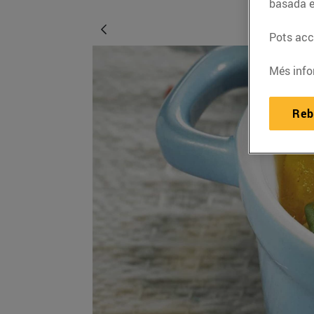
basada e
Pots acce
Més info
Reb