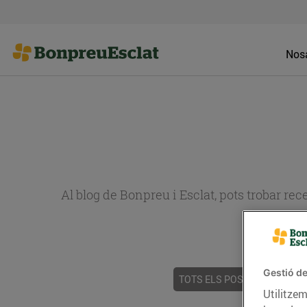
Nosa
Al blog de Bonpreu i Esclat, pots trobar re
Gestió de
TOTS ELS POSTS
ACTUALI
Utilitzem