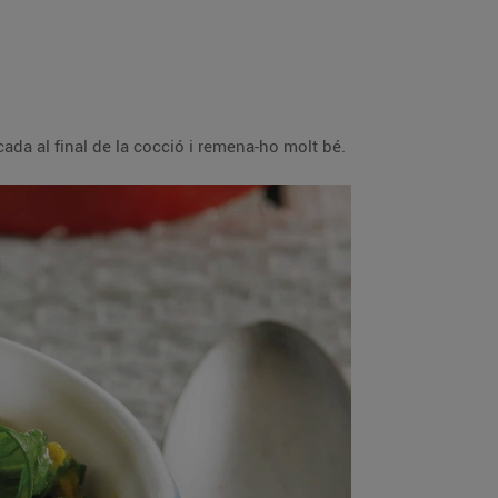
Prepara una picada amb la llesca de pa, l’all rostit, les ametlles sense pela i comí en gra. Afegeix la picada al final de la cocció i remena-ho molt bé.