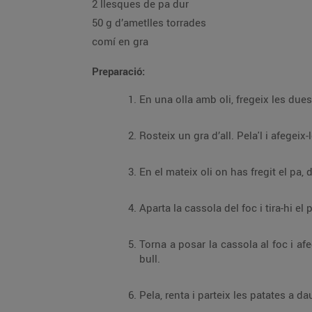
2 llesques de pa dur
50 g d’ametlles torrades
comí en gra
Preparació:
Rosteix un gra d’all. Pela'l i afegeix-
Torna a posar la cassola al foc i afegeix-hi els espinacs. Cobreix-los amb aigua (no gaire, ja
bull.
Pela, renta i parteix les patates a d