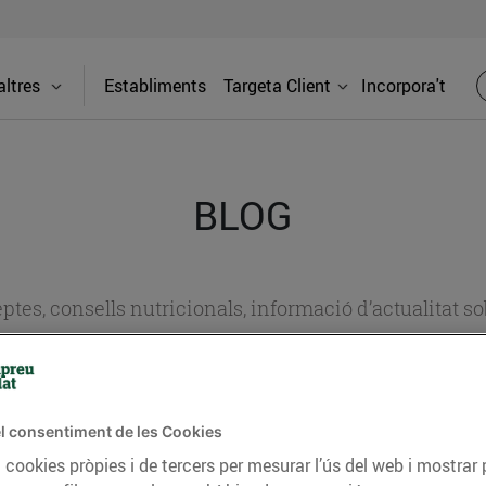
ltres
Establiments
Targeta Client
Incorpora't
BLOG
ceptes, consells nutricionals, informació d’actualitat
del nostre territori i molts altres temes.
l consentiment de les Cookies
TAT
CONSELLS I HÀBITS SALUDABLES
ENERGIA
GASTRONOMIA
 cookies pròpies i de tercers per mesurar l’ús del web i mostrar 