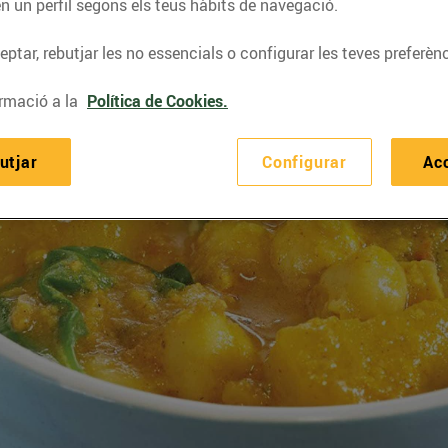
n un perfil segons els teus hàbits de navegació.
ptar, rebutjar les no essencials o configurar les teves preferènc
rmació a la
Política de Cookies.
utjar
Configurar
Ac