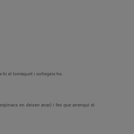
En el mateix oli on has fregit el pa, daura els altres dos grans d’all, pelats i tallats per la meitat. Afegeix-hi el tomàquet i sofregeix-ho.