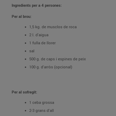
Ingredients per a 4 persones:
Per al brou:
1,5 kg. de musclos de roca
2 l. d'aigua
1 fulla de llorer
sal
500 g. de caps i espines de peix
100 g. d'arròs (opcional)
Per al sofregit:
1 ceba grossa
2-3 grans d'all