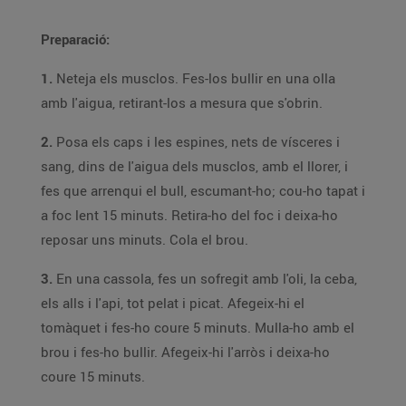
Preparació:
1.
Neteja els musclos. Fes-los bullir en una olla
amb l'aigua, retirant-los a mesura que s'obrin.
2.
Posa els caps i les espines, nets de vísceres i
sang, dins de l'aigua dels musclos, amb el llorer, i
fes que arrenqui el bull, escumant-ho; cou-ho tapat i
a foc lent 15 minuts. Retira-ho del foc i deixa-ho
reposar uns minuts. Cola el brou.
3.
En una cassola, fes un sofregit amb l'oli, la ceba,
els alls i l'api, tot pelat i picat. Afegeix-hi el
tomàquet i fes-ho coure 5 minuts. Mulla-ho amb el
brou i fes-ho bullir. Afegeix-hi l'arròs i deixa-ho
coure 15 minuts.