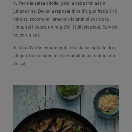
4. Per a la salsa criolla:
pela la ceba i talla-la a
juliana fina. Deixa-la reposar dins d'aigua freda 5-10
minuts, escorre-la i amaneix-la amb el suc de la
llima, sal i pebre, un raig d'oli i julivert picat. Serveix-
ho en un bol.
5.
Quan l'arròs estigui cuit, retira la cassola del foc,
afegeix-hi els musclos i la marialluïsa i rectifica-ho
de sal.