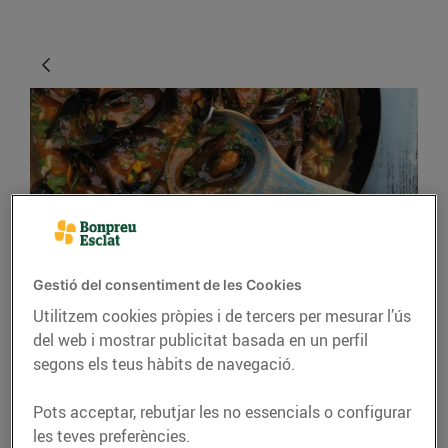
Gestió del consentiment de les Cookies
RECEPTES
Utilitzem cookies pròpies i de tercers per mesurar l’ús
Sopa de musclos amb
del web i mostrar publicitat basada en un perfil
salsa criolla
segons els teus hàbits de navegació.
28/d’abril/2020
Pots acceptar, rebutjar les no essencials o configurar
les teves preferències.