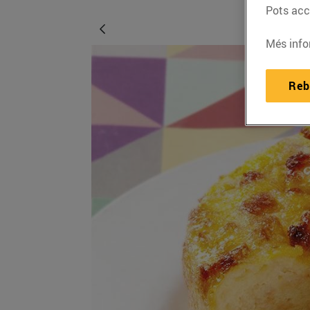
Pots acce
Més info
Reb