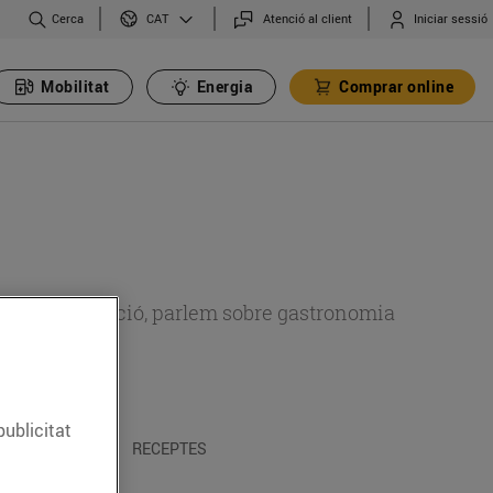
Cerca
Atenció al client
Iniciar sessió
CAT
Mobilitat
Energia
Comprar online
 sobre alimentació, parlem sobre gastronomia
publicitat
 I TRADICIONS
RECEPTES