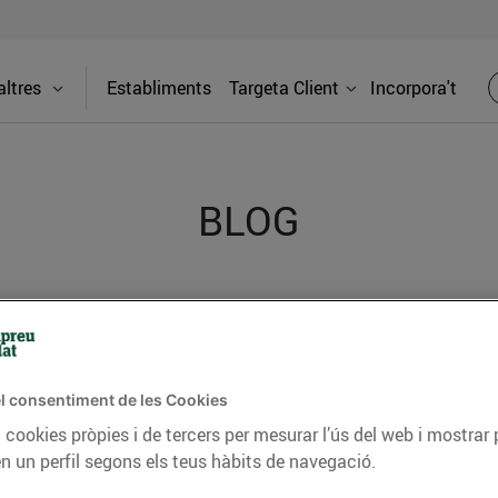
ltres
Establiments
Targeta Client
Incorpora't
BLOG
ceptes, consells nutricionals, informació d’actualitat
del nostre territori i molts altres temes.
l consentiment de les Cookies
 cookies pròpies i de tercers per mesurar l’ús del web i mostrar 
TAT
CONSELLS I HÀBITS SALUDABLES
ENERGIA
GASTRONOMIA
n un perfil segons els teus hàbits de navegació.