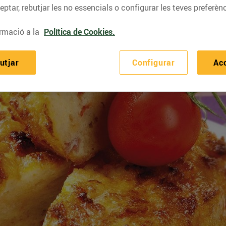
ptar, rebutjar les no essencials o configurar les teves preferènc
rmació a la
Política de Cookies.
utjar
Configurar
Ac