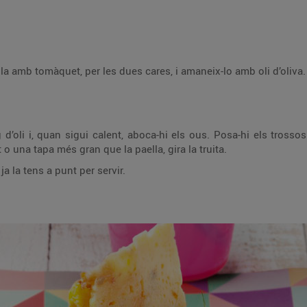
lla amb tomàquet, per les dues cares, i amaneix-lo amb oli d’oliva.
d’oli i, quan sigui calent, aboca-hi els ous. Posa-hi els trosso
 o una tapa més gran que la paella, gira la truita.
 ja la tens a punt per servir.