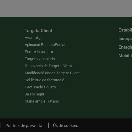
Establ
Targeta Client
Avantatges
Incorpo
Aplicació BonpreuEsclat
Energi
Fes-te la targeta
Mobilit
Targeta vinculada
Renovació de Targeta Client
Modificació dades Targeta Client
Sol·licitud de facturació
Facturació tiquets
Ja soc aquí
Cuina amb el Tatano
Política de privacitat
Ús de cookies