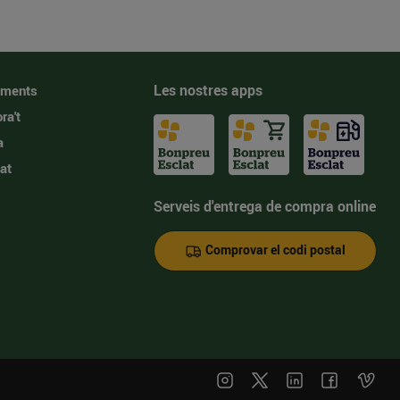
Les nostres apps
iments
ra't
a
at
Serveis d'entrega de compra online
Comprovar el codi postal