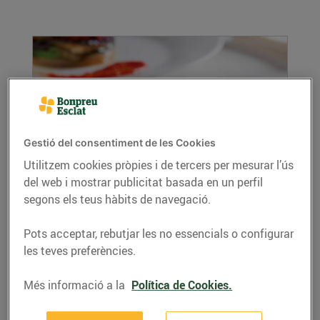
Gestió del consentiment de les Cookies
Utilitzem cookies pròpies i de tercers per mesurar l’ús
Pastís de verdures
del web i mostrar publicitat basada en un perfil
segons els teus hàbits de navegació.
02/de setembre/2021
Ingredients per a 4 persones: 4 albergínies 3
Pots acceptar, rebutjar les no essencials o configurar
pebrots vermells 3 patates 4 carbasses 250 ml
les teves preferències.
de...
LLEGIR MÉS
Més informació a la
Política de Cookies.