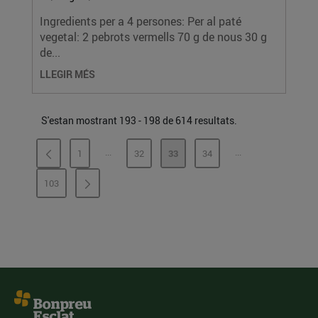
Ingredients per a 4 persones: Per al paté
vegetal: 2 pebrots vermells 70 g de nous 30 g
de...
LLEGIR MÉS
S'estan mostrant 193 - 198 de 614 resultats.
...
...
1
32
33
34
PÀGINES INTERMÈDIES
PÀGINES INTERMÈ
PÀGINA
PÀGINA
PÀGINA
PÀGINA
103
PÀGINA