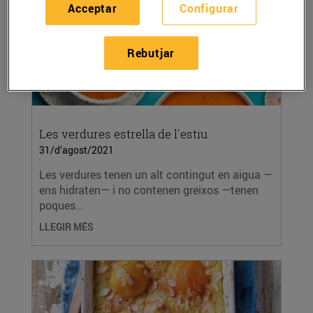
Acceptar
Configurar
Rebutjar
Les verdures estrella de l'estiu
31/d’agost/2021
Les verdures tenen un alt contingut en aigua —
ens hidraten— i no contenen greixos —tenen
poques...
LLEGIR MÉS