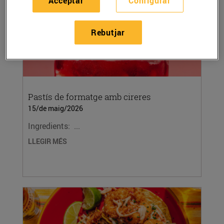
Acceptar
Configurar
Rebutjar
Pastís de formatge amb cireres
15/de maig/2026
Ingredients: ...
LLEGIR MÉS