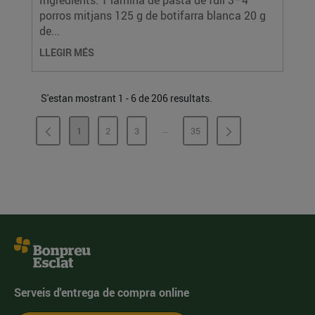
Ingredients: 1 làmina de pasta de full 3–4
porros mitjans 125 g de botifarra blanca 20 g
de...
LLEGIR MÉS
S'estan mostrant 1 - 6 de 206 resultats.
...
1
2
3
35
PÀGINES INTERMÈDIES
PÀGINA
PÀGINA
PÀGINA
PÀGINA
Serveis d'entrega de compra online