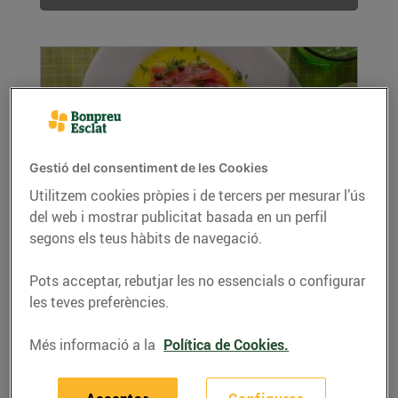
Gestió del consentiment de les Cookies
Utilitzem cookies pròpies i de tercers per mesurar l’ús
del web i mostrar publicitat basada en un perfil
Crudo Siciliano
segons els teus hàbits de navegació.
14/de juny/2026
Ingredients: 250 grams de tonyina Oli d'oliva
Pots acceptar, rebutjar les no essencials o configurar
verge extra Llimona Sal marina gruixuda ...
les teves preferències.
LLEGIR MÉS
Més informació a la
Política de Cookies.