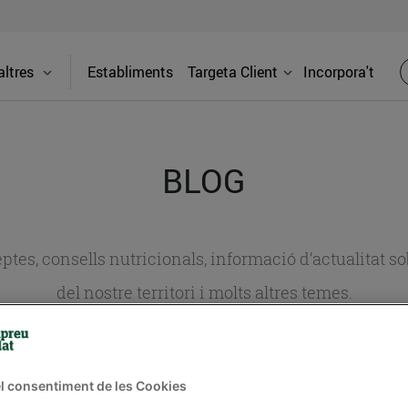
ltres
Establiments
Targeta Client
Incorpora't
BLOG
ceptes, consells nutricionals, informació d’actualitat
del nostre territori i molts altres temes.
TAT
CONSELLS I HÀBITS SALUDABLES
ENERGIA
GASTRONOMIA
l consentiment de les Cookies