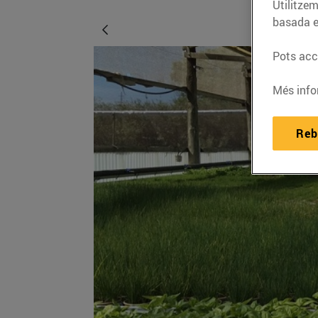
Utilitzem
basada e
Pots acce
Més info
Reb