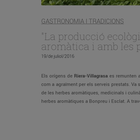
GASTRONOMIA I TRADICIONS
"La producció ecolò
aromàtica i amb les p
19/de juliol/2016
Els orígens de
Riera-Villagrasa
es remunten a 
com a agraïment per els serveis prestats. Va 
de les herbes aromàtiques, medicinals i culi
herbes aromàtiques a Bonpreu i Esclat. A trav