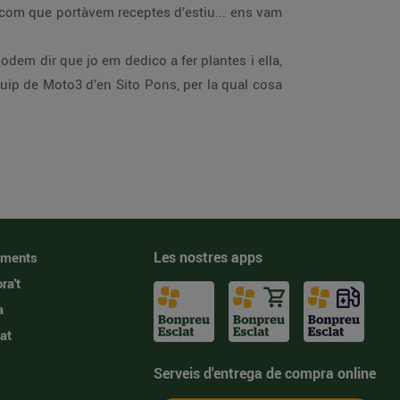
I com que portàvem receptes d’estiu... ens vam
odem dir que jo em dedico a fer plantes i ella,
quip de Moto3 d’en Sito Pons, per la qual cosa
Les nostres apps
iments
ra't
a
at
Serveis d'entrega de compra online