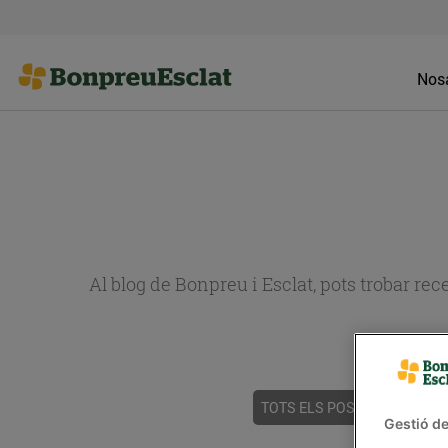
Nosa
Al blog de Bonpreu i Esclat, pots trobar re
TOTS ELS POSTS
ACTUALI
Gestió de