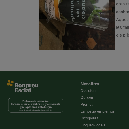
gran t
acabar
Aquest
les ta
els pi
Nosaltres
Què oferim
Qui som
Premsa
La nostra empremta
Incorpora't
Lloguem locals