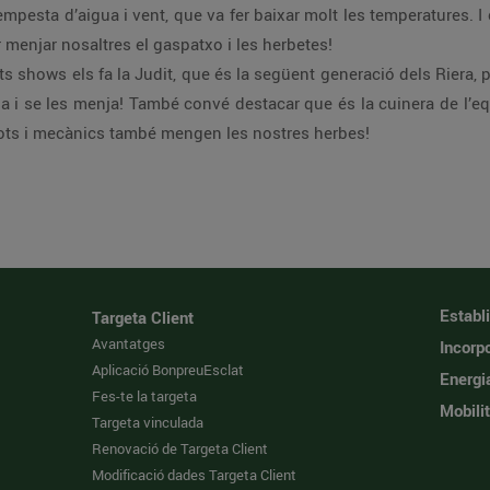
empesta d’aigua i vent, que va fer baixar molt les temperatures. 
 menjar nosaltres el gaspatxo i les herbetes!
s shows els fa la Judit, que és la següent generació dels Riera, p
lla i se les menja! També convé destacar que és la cuinera de l’e
lots i mecànics també mengen les nostres herbes!
Establ
Targeta Client
Avantatges
Incorpo
Aplicació BonpreuEsclat
Energi
Fes-te la targeta
Mobilit
Targeta vinculada
Renovació de Targeta Client
Modificació dades Targeta Client