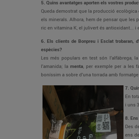
5. Quins avantatges aporten els vostres product
Queda demostrat que la producció ecològica
els minerals. Alhora, hem de pensar que les pla
ric en vitamina K, el julivert és antioxidant... 
6. Els clients de Bonpreu i Esclat trobaran, d
espècies?
Les més populars en test són l’alfàbrega, la 
l’amanida; la
menta
, per exemple per a les f
boníssim a sobre d’una torrada amb formatge 
7. Qui
En tot
i uns 
8. Ens
Des d
ens de