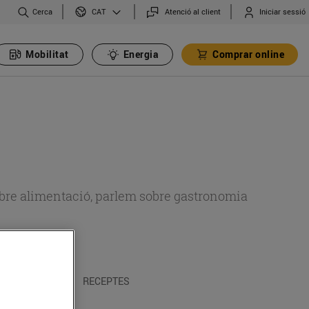
Cerca
Atenció al client
Iniciar sessió
CAT
Mobilitat
Energia
Comprar online
 sobre alimentació, parlem sobre gastronomia
 I TRADICIONS
RECEPTES