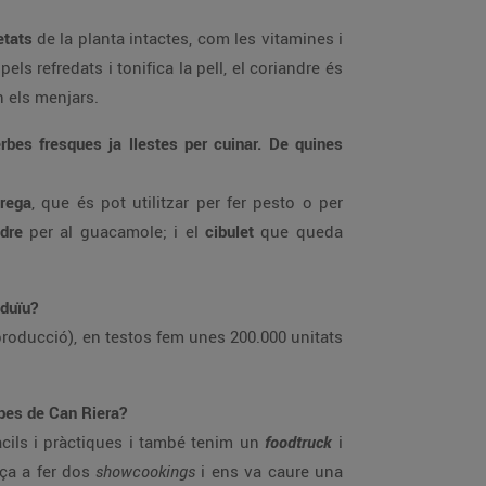
etats
de la planta intactes, com les vitamines i
ls refredats i tonifica la pell, el coriandre és
en els menjars.
erbes fresques ja llestes per cuinar. De quines
brega
, que és pot utilitzar per fer pesto o per
ndre
per al guacamole; i el
cibulet
que queda
oduïu?
producció), en testos fem unes 200.000 unitats
rbes de Can Riera?
àcils i pràctiques i també tenim un
foodtruck
i
ça a fer dos
showcookings
i ens va caure una