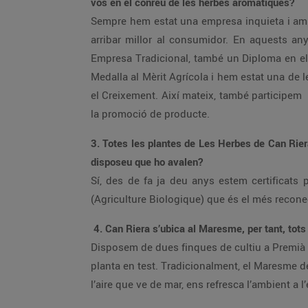
vos en el conreu de les herbes aromàtiques?
Sempre hem estat una empresa inquieta i am
arribar millor al consumidor. En aquests a
Empresa Tradicional, també un Diploma en els
Medalla al Mèrit Agrícola i hem estat una de
el Creixement. Així mateix, també participem e
la promoció de producte.
3. Totes les plantes de Les Herbes de Can Riera
disposeu que ho avalen?
Sí, des de fa ja deu anys estem certificats 
(Agriculture Biologique) que és el més recone
4. Can Riera s’ubica al Maresme, per tant, tots
Disposem de dues finques de cultiu a Premià 
planta en test. Tradicionalment, el Maresme des
l’aire que ve de mar, ens refresca l’ambient a l’