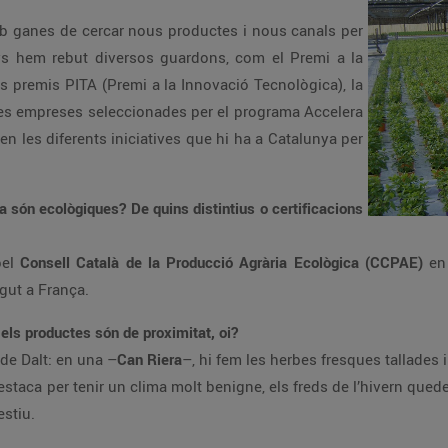
b ganes de cercar nous productes i nous canals per
nys hem rebut diversos guardons, com el Premi a la
 premis PITA (Premi a la Innovació Tecnològica), la
 les empreses seleccionades per el programa Accelera
n les diferents iniciatives que hi ha a Catalunya per
 són ecològiques? De quins distintius o certificacions
pel
Consell Català de la Producció Agrària Ecològica (CCPAE)
en 
gut a França.
 els productes són de proximitat, oi?
de Dalt: en una –
Can Riera
–, hi fem les herbes fresques tallades i le
taca per tenir un clima molt benigne, els freds de l’hivern queden
estiu.