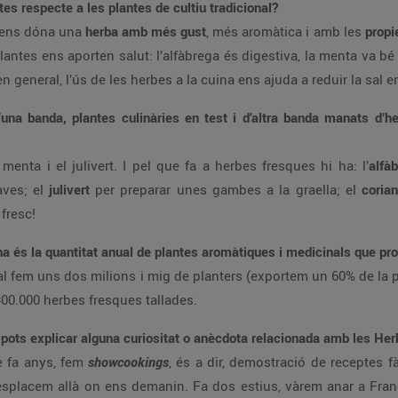
es respecte a les plantes de cultiu tradicional?
 ens dóna una
herba amb més gust
, més aromàtica i amb les
propi
ntes ens aporten salut: l’alfàbrega és digestiva, la menta va bé pe
i en general, l’ús de les herbes a la cuina ens ajuda a reduir la sal 
’una banda, plantes culinàries en test i d’altra banda manats d’h
menta i el julivert. I pel que fa a herbes fresques hi ha: l’
alfà
aves; el
julivert
per preparar unes gambes a la graella; el
coria
fresc!
na és la quantitat anual de plantes aromàtiques i medicinals que pr
al fem uns dos milions i mig de planters (exportem un 60% de la 
300.000 herbes fresques tallades.
 pots explicar alguna curiositat o anècdota relacionada amb les He
e fa anys, fem
showcookings
, és a dir, demostració de receptes f
splacem allà on ens demanin. Fa dos estius, vàrem anar a Fran