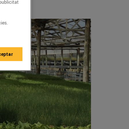
publicitat
ies.
ceptar