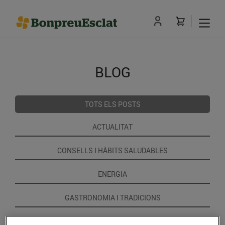
BLOG
TOTS ELS POSTS
ACTUALITAT
CONSELLS I HÀBITS SALUDABLES
ENERGIA
GASTRONOMIA I TRADICIONS
RECEPTES