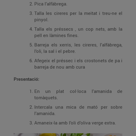
Pica l’alfàbrega.
Talla les cireres per la meitat i treu-ne el
pinyol.
Talla els préssecs , un cop nets, amb la
pell en làmines fines.
Barreja els xerris, les cireres, l’alfàbrega,
l’oli, la sal i el pebre.
Afegeix el préssec i els crostonets de pa i
barreja de nou amb cura
Presentació:
En un plat col·loca l’amanida de
tomàquets.
Intercala una mica de mató per sobre
l’amanida.
Amaneix-la amb l’oli d’oliva verge extra.