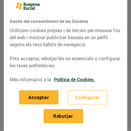
Gestió del consentiment de les Cookies
Utilitzem cookies pròpies i de tercers per mesurar l’ús
del web i mostrar publicitat basada en un perfil
segons els teus hàbits de navegació.
Pots acceptar, rebutjar les no essencials o configurar
les teves preferències.
Més informació a la
Política de Cookies.
RECEPTES
Amanida panzanella
Acceptar
Configurar
amb xerris, préssec,
cireres i mató
Rebutjar
28/de juliol/2022