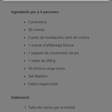
Ingredients per a 4 persones:
2 préssecs
20 cireres
2 pots de tomàquets xerri de colors
1 manat d’alfàbrega fresca
1 paquet de crostonets de pa
1 mató de 200 g
Oli d’oliva verge extra
Sal Maldon
Pebre negre mòlt
Elaboració:
Talla els xerris per la meitat.