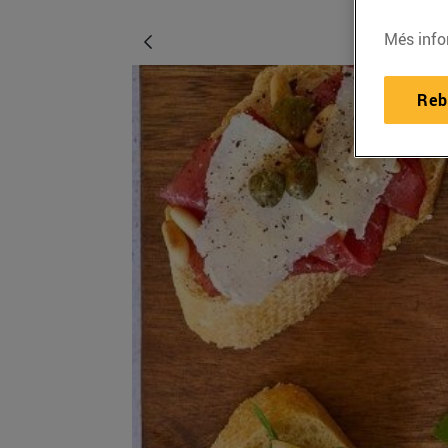
Més info
Reb