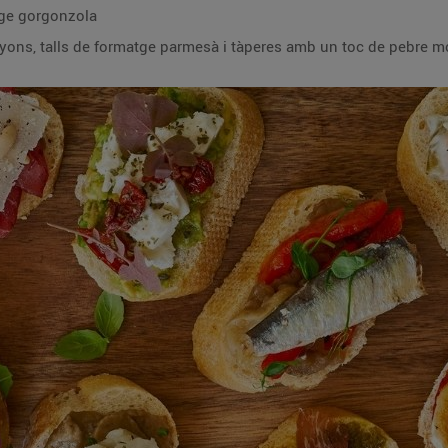
tge gorgonzola
yons, talls de formatge parmesà i tàperes amb un toc de pebre mo