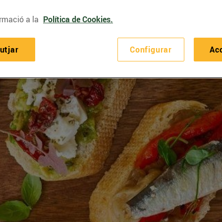
rmació a la
Política de Cookies.
utjar
Configurar
Ac