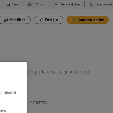
Cerca
Atenció al client
Iniciar sessió
CAT
Mobilitat
Energia
Comprar online
 sobre alimentació, parlem sobre gastronomia
publicitat
 I TRADICIONS
RECEPTES
ies.