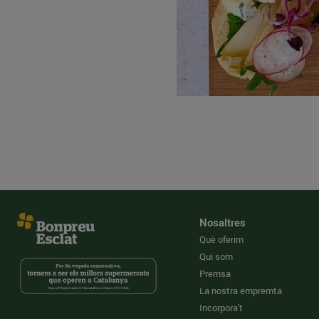
Nosaltres
Què oferim
Qui som
Premsa
La nostra empremta
Incorpora't