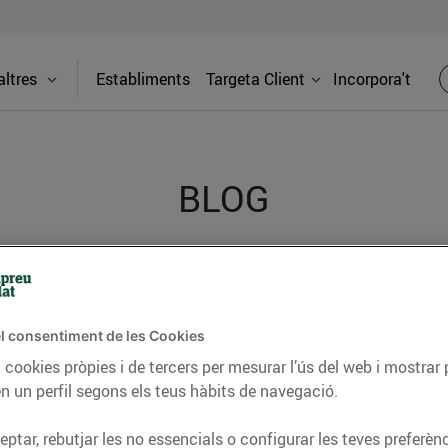
ltres
Establiments
Targeta Client
Incorpora't
BLOG
ceptes, consells nutricionals, informació d’actualitat
del nostre territori i molts altres temes.
l consentiment de les Cookies
 cookies pròpies i de tercers per mesurar l’ús del web i mostrar 
n un perfil segons els teus hàbits de navegació.
TAT
CONSELLS I HÀBITS SALUDABLES
ENERGIA
GASTRONOMIA
ptar, rebutjar les no essencials o configurar les teves preferènc