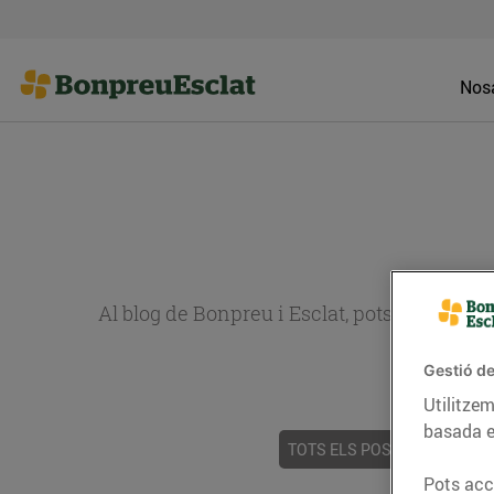
Nosa
Al blog de Bonpreu i Esclat, pots trobar re
Gestió de
Utilitzem
basada e
TOTS ELS POSTS
ACTUALI
Pots acce