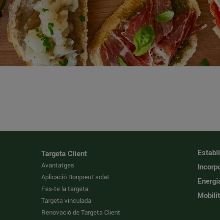
Establ
Targeta Client
Avantatges
Incorpo
Aplicació BonpreuEsclat
Energi
Fes-te la targeta
Mobilit
Targeta vinculada
Renovació de Targeta Client