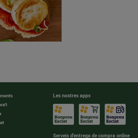
Les nostres apps
iments
ra't
a
at
Serveis d'entrega de compra online