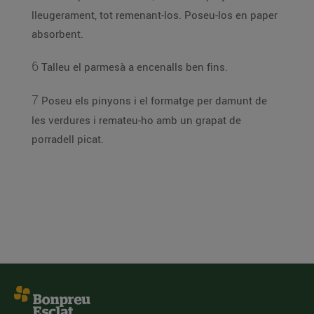
lleugerament, tot remenant-los. Poseu-los en paper
absorbent.
6
Talleu el parmesà a encenalls ben fins.
7
Poseu els pinyons i el formatge per damunt de
les verdures i remateu-ho amb un grapat de
porradell picat.