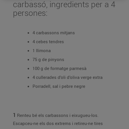
carbassó, ingredients per a 4
persones:
4 carbassons mitjans
4 cebes tendres
1 llimona
75 g de pinyons
100 g de formatge parmesà
4 cullerades d’oli d’oliva verge extra
Porradell, sal i pebre negre
1
Renteu bé els carbassons i eixugueu-los.
Escapceu-ne els dos extrems i retireu-ne tires