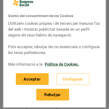
Gestió del consentiment de les Cookies
Utilitzem cookies pròpies i de tercers per mesurar l’ús
del web i mostrar publicitat basada en un perfil
segons els teus hàbits de navegació.
Pots acceptar, rebutjar les no essencials o configurar
les teves preferències.
Més informació a la
Política de Cookies.
RECEPTES
Acceptar
Configurar
Carpaccio de carbassó
21/de setembre/2018
Rebutjar
Recepta de carpaccio de