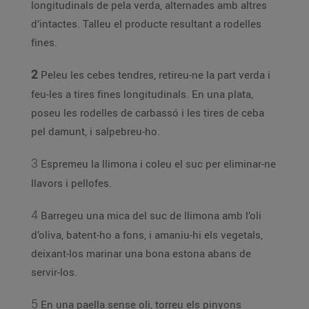
longitudinals de pela verda, alternades amb altres
d’intactes. Talleu el producte resultant a rodelles
fines.
2
Peleu les cebes tendres, retireu-ne la part verda i
feu-les a tires fines longitudinals. En una plata,
poseu les rodelles de carbassó i les tires de ceba
pel damunt, i salpebreu-ho.
3
Espremeu la llimona i coleu el suc per eliminar-ne
llavors i pellofes.
4
Barregeu una mica del suc de llimona amb l’oli
d’oliva, batent-ho a fons, i amaniu-hi els vegetals,
deixant-los marinar una bona estona abans de
servir-los.
5
En una paella sense oli, torreu els pinyons