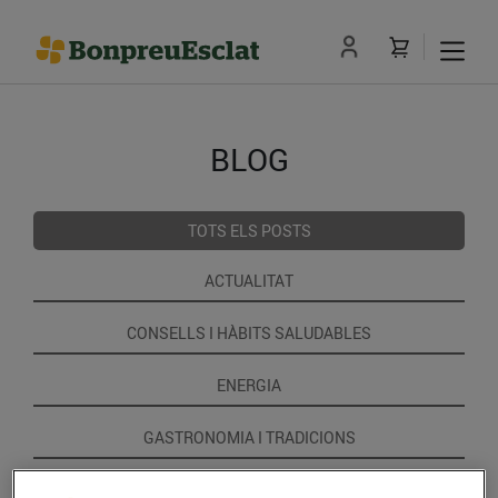
BLOG
TOTS ELS POSTS
ACTUALITAT
CONSELLS I HÀBITS SALUDABLES
ENERGIA
GASTRONOMIA I TRADICIONS
RECEPTES