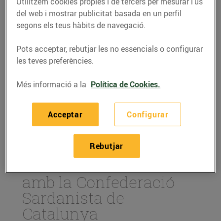
Utilitzem cookies pròpies i de tercers per mesurar l’ús
del web i mostrar publicitat basada en un perfil
segons els teus hàbits de navegació.
Pots acceptar, rebutjar les no essencials o configurar
les teves preferències.
Més informació a la
Política de Cookies.
Acceptar
Configurar
ACTUALITAT
Rebutjar
Renovem el conveni
amb la Confederació
Sardanista de
Catalunya