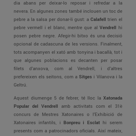
dia abans per deixar-lo reposar i refredar a la
nevera. En algunes zones també inclouen un toc de
pebre a la salsa per donar-li gust: a
Calafell
trien el
pebre vermell i el blanc, mentre que al
Vendrell
hi
posen pebre negre. Afegir-hi bitxo és una decisió
opcional de cadascuna de les versions. Finalment,
tots acompanyen el xató amb tonyina i bacallà, tot i
que algunes poblacions es decanten per posar
filets d’anxova, com al Vendrell, i d’altres
prefereixen els seitons, com a
Sitges
i Vilanova i la
Geltrú.
Aquest diumenge 5 de febrer, té lloc la
Xatonada
Popular del Vendrell
amb activitats com el 31è
concurs de Mestres Xatonaires o l’Exhibició de
Xatonaires infantils, i
Bonpreu i Esclat
hi serem
presents com a patrocinadors oficials. Així mateix,