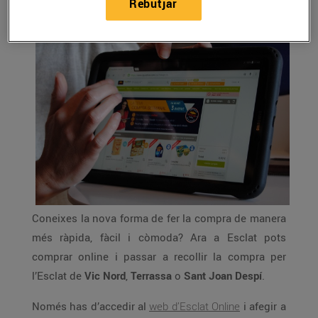
Rebutjar
Coneixes la nova forma de fer la compra de manera
més ràpida, fàcil i còmoda? Ara a Esclat pots
comprar online i passar a recollir la compra per
l’Esclat de
Vic Nord
,
Terrassa
o
Sant Joan Despí
.
Només has d’accedir al
web d’Esclat Online
i afegir a