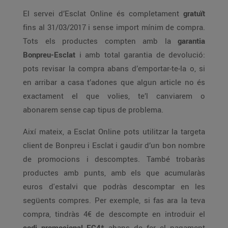
El servei d’Esclat Online és completament
gratuït
fins al 31/03/2017 i sense import mínim de compra.
Tots els productes compten amb la
garantia
Bonpreu-Esclat
i amb total garantia de devolució:
pots revisar la compra abans d’emportar-te-la o, si
en arribar a casa t’adones que algun article no és
exactament el que volies, te’l canviarem o
abonarem sense cap tipus de problema.
Així mateix, a Esclat Online pots utilitzar la targeta
client de Bonpreu i Esclat i gaudir d’un bon nombre
de promocions i descomptes. També trobaràs
productes amb punts, amb els que acumularàs
euros d'estalvi que podràs descomptar en les
següents compres. Per exemple, si fas ara la teva
compra, tindràs 4€ de descompte en introduir el
codi promocional EC4*
abans de fer el pagament