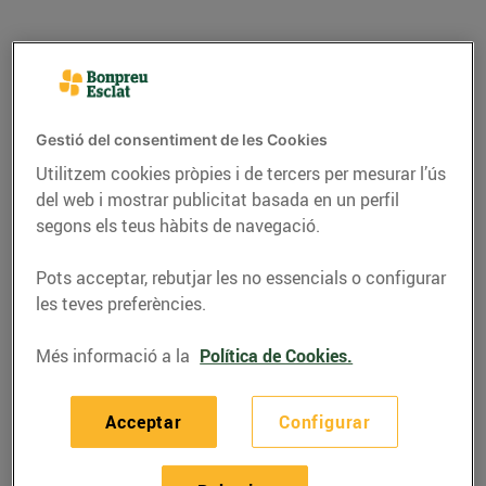
Gestió del consentiment de les Cookies
Utilitzem cookies pròpies i de tercers per mesurar l’ús
del web i mostrar publicitat basada en un perfil
segons els teus hàbits de navegació.
Pots acceptar, rebutjar les no essencials o configurar
les teves preferències.
ACTUALITAT
Esclat Online, la
Més informació a la
Política de Cookies.
compra més ràpida,
Acceptar
Configurar
fàcil i còmoda
23/de gener/2017