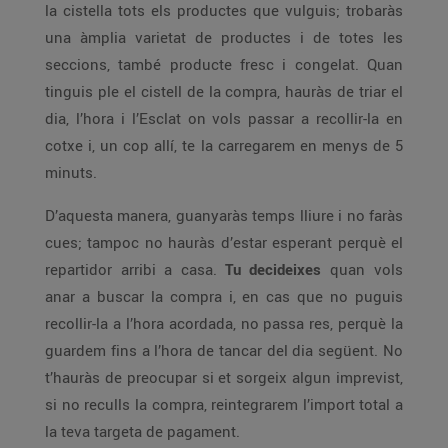
la cistella tots els productes que vulguis; trobaràs
una àmplia varietat de productes i de totes les
seccions, també producte fresc i congelat. Quan
tinguis ple el cistell de la compra, hauràs de triar el
dia, l’hora i l’Esclat on vols passar a recollir-la en
cotxe i, un cop allí, te la carregarem en menys de 5
minuts.
D’aquesta manera, guanyaràs temps lliure i no faràs
cues; tampoc no hauràs d’estar esperant perquè el
repartidor arribi a casa.
Tu decideixes
quan vols
anar a buscar la compra i, en cas que no puguis
recollir-la a l’hora acordada, no passa res, perquè la
guardem fins a l’hora de tancar del dia següent. No
t’hauràs de preocupar si et sorgeix algun imprevist,
si no reculls la compra, reintegrarem l’import total a
la teva targeta de pagament.