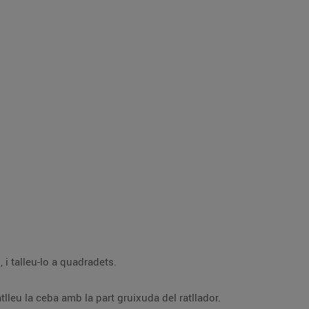
Traieu la pell i les espines del salmó, i talleu-lo a quadradets.
Piqueu el porro i l’all, molt petits, i ratlleu la ceba amb la part gruixuda del ratllador.