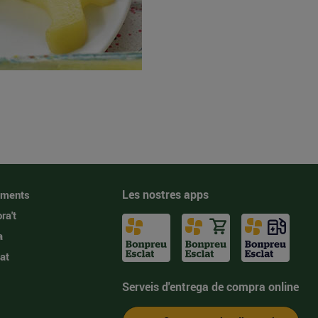
Les nostres apps
iments
ra't
a
at
Serveis d'entrega de compra online