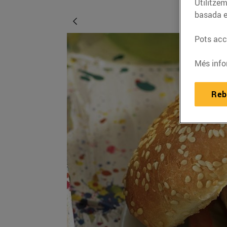
Utilitzem
basada e
Pots acce
Més info
Reb