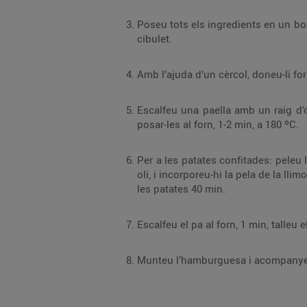
Poseu tots els ingredients en un bol, afegiu-hi el rovell d’ou, barregeu-ho i pasteu-ho un
cibulet.
Amb l’ajuda d’un cèrcol, doneu-li f
Escalfeu una paella amb un raig d’oli i, sense retirar el cèrcol, coeu-hi les hambu
posar-les al forn, 1-2 min, a 180 ºC.
Per a les patates confitades: peleu les patates i talleu-ne làmines d’1 cm. Amb l’ajuda d’un 
oli, i incorporeu-hi la pela de la llimona. Poseu-les a foc molt baix; l’oli ha d’estar calent, però no gaire, d’aquesta manera es mantindrà cru. Confiteu
les patates 40 min.
Munteu l’hamburguesa i acompanyeu