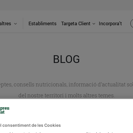
ltres
Establiments
Targeta Client
Incorpora't
BLOG
ceptes, consells nutricionals, informació d’actualitat
del nostre territori i molts altres temes.
TAT
CONSELLS I HÀBITS SALUDABLES
ENERGIA
GASTRONOMIA
l consentiment de les Cookies