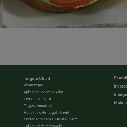
Establ
Targeta Client
Avantatges
Incorpo
Aplicació BonpreuEsclat
Energi
Fes-te la targeta
Mobilit
Targeta vinculada
Renovació de Targeta Client
Modificació dades Targeta Client
Sol·licitud de facturació