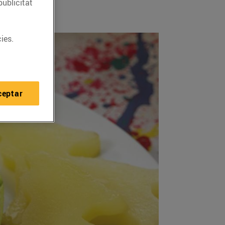
publicitat
ies.
ceptar