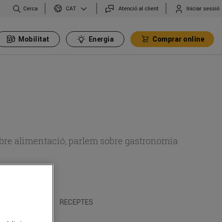
Cerca
Atenció al client
Iniciar sessió
CAT
Mobilitat
Energia
Comprar online
 sobre alimentació, parlem sobre gastronomia
 I TRADICIONS
RECEPTES