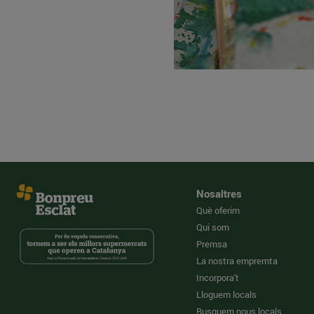
Nosaltres
Què oferim
Qui som
Premsa
La nostra empremta
Incorpora't
Lloguem locals
Busquem nous locals