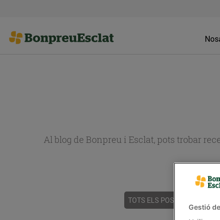
Nosa
Al blog de Bonpreu i Esclat, pots trobar re
TOTS ELS POSTS
ACTUALI
Gestió de