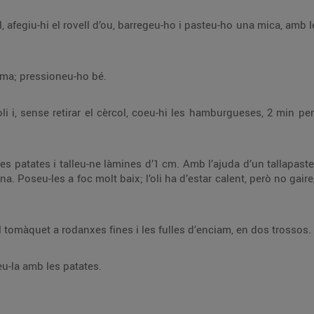
a mica, amb les mans. Afineu-ne el punt de sal i afegiu-hi el
orma; pressioneu-ho bé.
rgueses, 2 min per cada costat. Si voleu el peix molt fet, podeu
tallapastes, doneu-los forma. Saleu-les i cobriu-les amb
Escalfeu el pa al forn, 1 min, talleu el tomàquet a rodanxes fines i les fulles d’enciam, en dos trossos.
-la amb les patates.