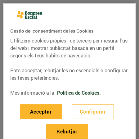
Gestió del consentiment de les Cookies
Utilitzem cookies pròpies i de tercers per mesurar l’ús
del web i mostrar publicitat basada en un perfil
segons els teus hàbits de navegació.
Pots acceptar, rebutjar les no essencials o configurar
les teves preferències.
CONSELLS I HÀBITS SALUDABLES
Més informació a la
Política de Cookies.
Mites sobre
l'alimentació
Acceptar
Configurar
08/de febrer/2016
Rebutjar