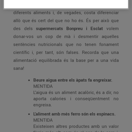
Són molts els
mites
que s’han creat al voltant de
diferents aliments i, de vegades, costa diferenciar
allò que és cert del que no ho és. És per això que
des dels
supermercats Bonpreu i Esclat
volem
donar-vos un cop de mà i desmentir aquelles
sentències nutricionals que no tenen fonament
científic i, per tant, són falses. Recorda que una
alimentació equilibrada és la base per a una vida
sana!
Beure aigua entre els àpats fa engreixar.
MENTIDA
L’aigua és un aliment acalòric, és a dir, no
aporta calories i conseqüentment no
engreixa.
L’aliment amb més ferro són els espinacs.
MENTIDA
Existeixen altres productes amb un valor