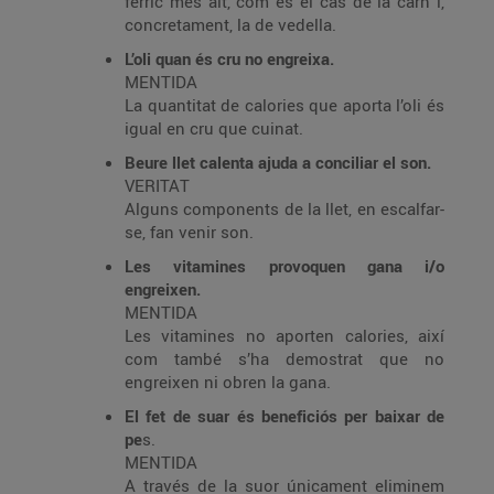
fèrric més alt, com és el cas de la carn i,
concretament, la de vedella.
L’oli quan és cru no engreixa.
MENTIDA
La quantitat de calories que aporta l’oli és
igual en cru que cuinat.
Beure llet calenta ajuda a conciliar el son.
VERITAT
Alguns components de la llet, en escalfar-
se, fan venir son.
Les vitamines provoquen gana i/o
engreixen.
MENTIDA
Les vitamines no aporten calories, així
com també s’ha demostrat que no
engreixen ni obren la gana.
El fet de suar és beneficiós per baixar de
pe
s.
MENTIDA
A través de la suor únicament eliminem