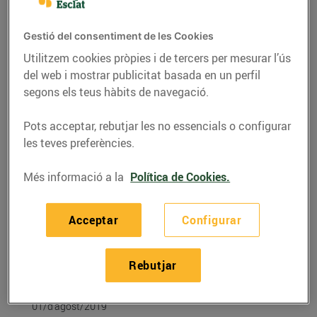
Gestió del consentiment de les Cookies
Utilitzem cookies pròpies i de tercers per mesurar l’ús
del web i mostrar publicitat basada en un perfil
segons els teus hàbits de navegació.
Pots acceptar, rebutjar les no essencials o configurar
les teves preferències.
Més informació a la
Política de Cookies.
RECEPTES
Acceptar
Configurar
Recepta de canapès de
pera i formatge
Rebutjar
gratinats
01/d’agost/2019