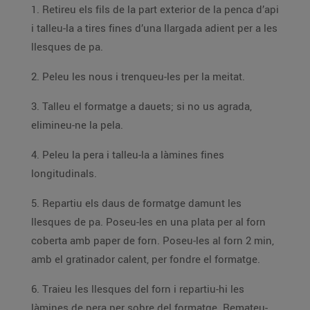
1. Retireu els fils de la part exterior de la penca d’api
i talleu-la a tires fines d’una llargada adient per a les
llesques de pa.
2. Peleu les nous i trenqueu-les per la meitat.
3. Talleu el formatge a dauets; si no us agrada,
elimineu-ne la pela.
4. Peleu la pera i talleu-la a làmines fines
longitudinals.
5. Repartiu els daus de formatge damunt les
llesques de pa. Poseu-les en una plata per al forn
coberta amb paper de forn. Poseu-les al forn 2 min,
amb el gratinador calent, per fondre el formatge.
6. Traieu les llesques del forn i repartiu-hi les
làmines de pera per sobre del formatge. Remateu-