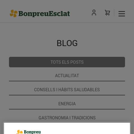
BLOG
TOTS ELS POSTS
ACTUALITAT
CONSELLS I HÀBITS SALUDABLES
ENERGIA
GASTRONOMIA I TRADICIONS
RECEPTES