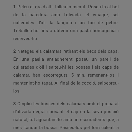
1
Peleu el gra d’all i talleu-lo menut. Poseu-lo al bol
de la batedora amb l’olivada, el vinagre, set
cullerades d’oli, la farigola i un toc de pebre.
Treballeu-ho fins a obtenir una pasta homogènia i
reserveu-ho.
2
Netegeu els calamars retirant els becs dels caps.
En una paella antiadherent, poseu un parell de
cullerades d’oli i salteu-hi les bosses i els caps de
calamar, ben escorreguts, 5 min, remenant-los i
mantenint-ho tapat. Al final de la cocció, salpebreu-
los.
3
Ompliu les bosses dels calamars amb el preparat
d’olivada negra i posant el cap en la seva posició
natural, tot aguantant-lo amb un escuradents que, a
més, tanqui la bossa. Passeu-los pel forn calent, a