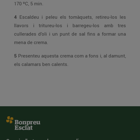
170 ºC, 5 min.
4
Escaldeu i peleu els tomàquets, retireu-los les
llavors i tritureu-los i barregeu-los amb tres
cullerades d’oli i un punt de sal fins a formar una
mena de crema.
5
Presenteu aquesta crema com a fons i, al damunt,
els calamars ben calents.