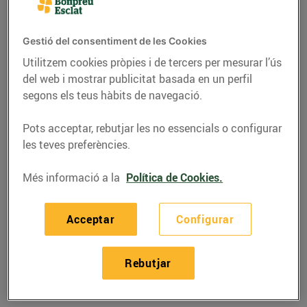
Gestió del consentiment de les Cookies
Utilitzem cookies pròpies i de tercers per mesurar l’ús
del web i mostrar publicitat basada en un perfil
segons els teus hàbits de navegació.
Pots acceptar, rebutjar les no essencials o configurar
les teves preferències.
Més informació a la
Política de Cookies.
RECEPTES
Acceptar
Configurar
Recepta de calamars
amb olivada
Rebutjar
24/de maig/2019