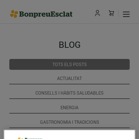
BLOG
TOTS ELS POSTS
ACTUALITAT
CONSELLS I HÀBITS SALUDABLES
ENERGIA
GASTRONOMIA I TRADICIONS
RECEPTES