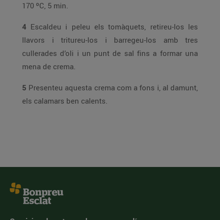
170 ºC, 5 min.
4
Escaldeu i peleu els tomàquets, retireu-los les
llavors i tritureu-los i barregeu-los amb tres
cullerades d’oli i un punt de sal fins a formar una
mena de crema.
5
Presenteu aquesta crema com a fons i, al damunt,
els calamars ben calents.