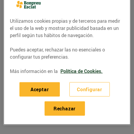
Utilizamos cookies propias y de terceros para medir
el uso de la web y mostrar publicidad basada en un
perfil según tus hábitos de navegación.
Puedes aceptar, rechazar las no esenciales o
configurar tus preferencias.
Más información en la
Política de Cookies.
RECETAS
Aceptar
Configurar
Recepta de calamars
amb olivada
Rechazar
24/mayo/2019