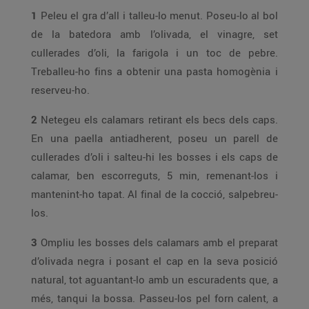
1
Peleu el gra d’all i talleu-lo menut. Poseu-lo al bol
de la batedora amb l’olivada, el vinagre, set
cullerades d’oli, la farigola i un toc de pebre.
Treballeu-ho fins a obtenir una pasta homogènia i
reserveu-ho.
2
Netegeu els calamars retirant els becs dels caps.
En una paella antiadherent, poseu un parell de
cullerades d’oli i salteu-hi les bosses i els caps de
calamar, ben escorreguts, 5 min, remenant-los i
mantenint-ho tapat. Al final de la cocció, salpebreu-
los.
3
Ompliu les bosses dels calamars amb el preparat
d’olivada negra i posant el cap en la seva posició
natural, tot aguantant-lo amb un escuradents que, a
més, tanqui la bossa. Passeu-los pel forn calent, a