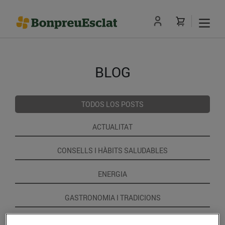
BLOG
TODOS LOS POSTS
ACTUALITAT
CONSELLS I HÀBITS SALUDABLES
ENERGIA
GASTRONOMIA I TRADICIONS
RECEPTES