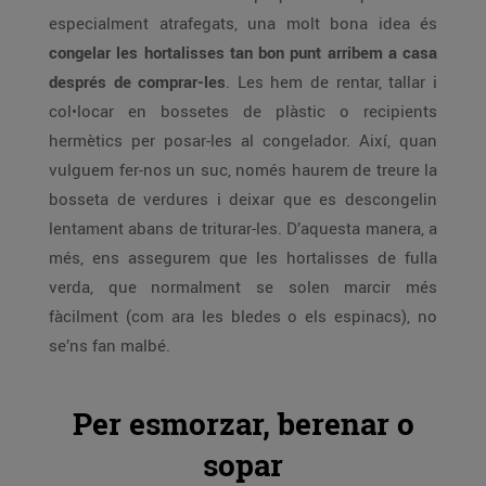
especialment atrafegats, una molt bona idea és
congelar les hortalisses tan bon punt arribem a casa
després de comprar-les
. Les hem de rentar, tallar i
col•locar en bossetes de plàstic o recipients
hermètics per posar-les al congelador. Així, quan
vulguem fer-nos un suc, només haurem de treure la
bosseta de verdures i deixar que es descongelin
lentament abans de triturar-les. D’aquesta manera, a
més, ens assegurem que les hortalisses de fulla
verda, que normalment se solen marcir més
fàcilment (com ara les bledes o els espinacs), no
se’ns fan malbé.
Per esmorzar, berenar o
sopar