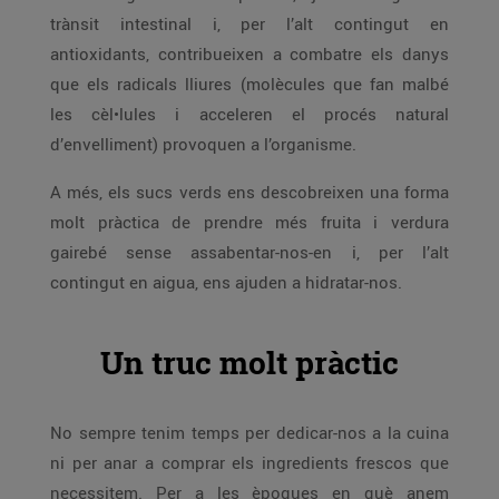
trànsit intestinal i, per l’alt contingut en
antioxidants, contribueixen a combatre els danys
que els radicals lliures (molècules que fan malbé
les cèl•lules i acceleren el procés natural
d’envelliment) provoquen a l’organisme.
A més, els sucs verds ens descobreixen una forma
molt pràctica de prendre més fruita i verdura
gairebé sense assabentar-nos-en i, per l’alt
contingut en aigua, ens ajuden a hidratar-nos.
Un truc molt pràctic
No sempre tenim temps per dedicar-nos a la cuina
ni per anar a comprar els ingredients frescos que
necessitem. Per a les èpoques en què anem