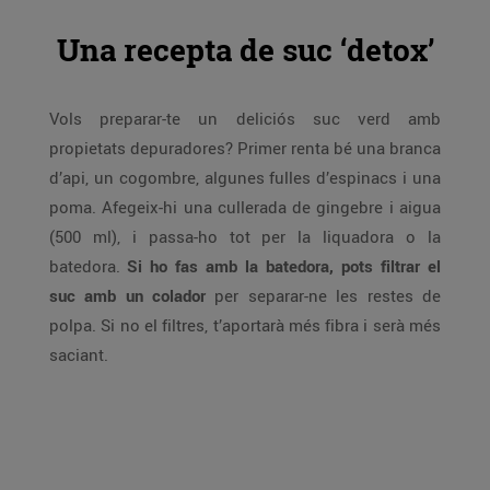
Una recepta de suc ‘detox’
Vols preparar-te un deliciós suc verd amb
propietats depuradores? Primer renta bé una branca
d’api, un cogombre, algunes fulles d’espinacs i una
poma. Afegeix-hi una cullerada de gingebre i aigua
(500 ml), i passa-ho tot per la liquadora o la
batedora.
Si ho fas amb la batedora, pots filtrar el
suc amb un colador
per separar-ne les restes de
polpa. Si no el filtres, t’aportarà més fibra i serà més
saciant.