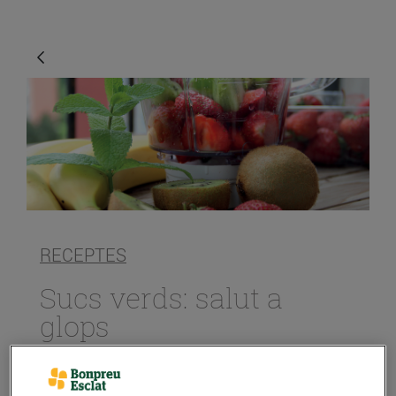
RECEPTES
Sucs verds: salut a
glops
31/de gener/2019