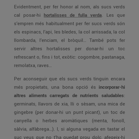
Evidentment, per fer honor al nom, als sucs verds
cal posar-hi
hortalisses de fulla verda
. Les que
s’empren més habitualment per fer sucs verds són
els espinacs, l’api, les bledes, la col arrissada, la col
llombarda, l’enciam, el bròquil… També pots fer
servir altres hortalisses per donar-hi un toc
refrescant o, fins i tot, exòtic: cogombre, pastanaga,
remolatxa, raves…
Per aconseguir que els sucs verds tinguin encara
més propietats, una bona opció és
incorporar-hi
altres aliments carregats de nutrients saludables
:
germinats, llavors de xia, lli o sèsam, una mica de
gingebre (per donar-hi un punt picant), un toc de
canyella o herbes aromàtiques (menta, fonoll,
sàlvia, alfàbrega…). I, si alguna vegada en tastar el
suc veus que no t’ha quedat prou dolç, afegeix-hi