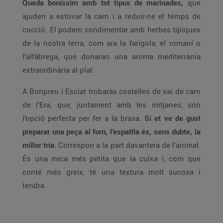
Queda boníssim amb tot tipus de marinades,
que
ajuden a estovar la carn i a reduir-ne el temps de
cocció. El podem condimentar amb herbes típiques
de la nostra terra, com ara la farigola, el romaní o
l’alfàbrega, que donaran una aroma mediterrània
extraordinària al plat.
A Bonpreu i Esclat trobaràs costelles de xai de carn
de l’Era, que, juntament amb les mitjanes, són
l’opció perfecta per fer a la brasa.
Si et ve de gust
preparar una peça al forn, l’espatlla és, sens dubte, la
millor tria.
Correspon a la part davantera de l’animal.
És una mica més petita que la cuixa i, com que
conté més greix, té una textura molt sucosa i
tendra.