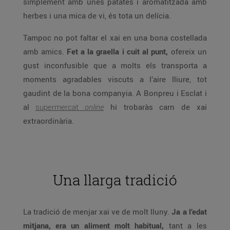
simplement amb unes patates i aromatitzada amb
herbes i una mica de vi, és tota un delícia.
Tampoc no pot faltar el xai en una bona costellada
amb amics.
Fet a la graella i cuit al punt,
ofereix un
gust inconfusible que a molts els transporta a
moments agradables viscuts a l’aire lliure, tot
gaudint de la bona companyia. A Bonpreu i Esclat i
al
supermercat
online
hi trobaràs carn de xai
extraordinària.
Una llarga tradició
La tradició de menjar xai ve de molt lluny.
Ja a l’edat
mitjana, era un aliment molt habitual,
tant a les