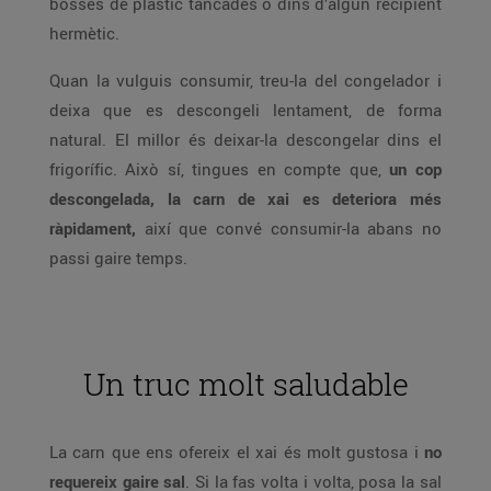
bosses de plàstic tancades o dins d’algun recipient
hermètic.
Quan la vulguis consumir, treu-la del congelador i
deixa que es descongeli lentament, de forma
natural. El millor és deixar-la descongelar dins el
frigorífic. Això sí, tingues en compte que,
un cop
descongelada, la carn de xai es deteriora més
ràpidament,
així que convé consumir-la abans no
passi gaire temps.
Un truc molt saludable
La carn que ens ofereix el xai és molt gustosa i
no
requereix gaire sal
. Si la fas volta i volta, posa la sal