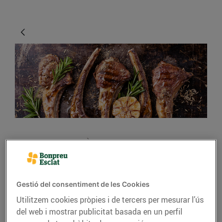
CONSELLS I HÀBITS SALUDABLES
Xai, carn de festa
20/de gener/2020
Gestió del consentiment de les Cookies
Utilitzem cookies pròpies i de tercers per mesurar l’ús
del web i mostrar publicitat basada en un perfil
Amb una carn tendra i un gust inconfusible, el xai